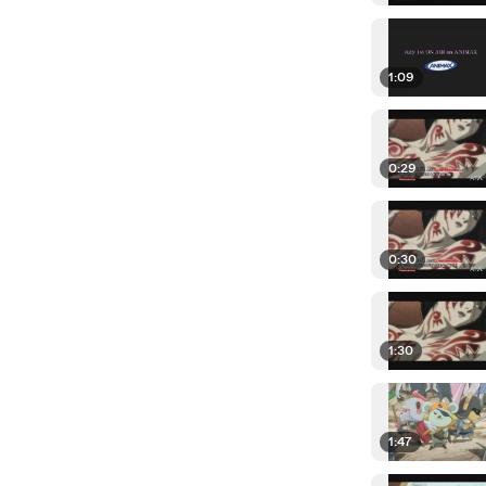
1:09
0:29
0:30
1:30
1:47