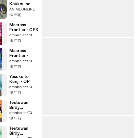
Koukou no
Rettousei -
ANIMEONLINE
Yoku Wakaru
10 年前
Mahouka! - 05
Macross
Frontier - OP3
omniscient73
18 年前
Macross
Frontier -
Seikan Hikou
omniscient73
Dance
18 年前
Yasuko to
Kenji - OP
omniscient73
18 年前
Testuwan
Birdy
DECODE - ED
omniscient73
18 年前
Testuwan
Birdy