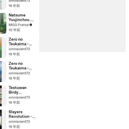
DECODE - OP
omniscient73
18 年前
Natsume
Yuujinchou Go
Teaser
MGG France
10 年前
Zero no
Tsukaima -
Princesses no
omniscient73
Rondo - ED
18 年前
Zero no
Tsukaima -
Princesses no
omniscient73
Rondo - OP
18 年前
Testuwan
Birdy
DECODE -
omniscient73
CM2
18 年前
Slayers
Revolution -
CM
omniscient73
18 年前