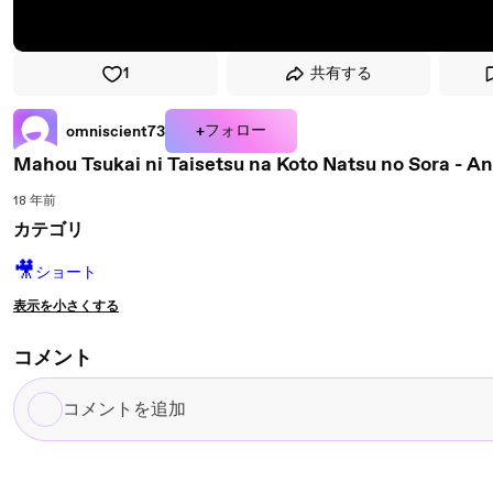
1
共有する
+フォロー
omniscient73
Mahou Tsukai ni Taisetsu na Koto Natsu no Sora - 
18 年前
カテゴリ
🎥
ショート
表示を小さくする
コメント
コ
メ
ン
ト