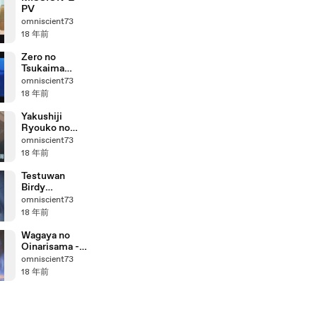
PV
omniscient73
18 年前
Zero no
Tsukaima
~Princesses
omniscient73
no Rondo~ -
18 年前
CM1
Yakushiji
Ryouko no
Kaiki Jikenbo
omniscient73
- CM
18 年前
Testuwan
Birdy
DECODE -
omniscient73
CM1
18 年前
Wagaya no
Oinarisama -
CM1
omniscient73
18 年前