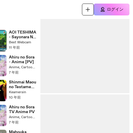
ログイン
AOI TESHIMA
- Sayonara No
Natsu
Best Webcam
11 年前
Ahiru no Sora
- Anime [PV]
Anime, Cartoon And Daily Videos
7 年前
Shinmai Maou
no Testament
BurstAMV-
Keamersin
Basara vs.
10 年前
Leohart [HD]
Ahiru no Sora
TV Anime PV
Anime, Cartoon And Daily Videos
7 年前
Mahouka