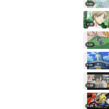
1:30
2:19
1:29
1:29
0:36
0:29