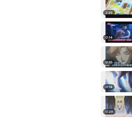
2:25
0:14
0:15
0:14
0:29