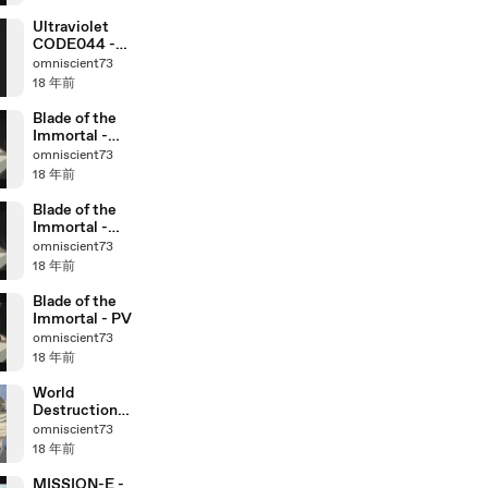
Ultraviolet
CODE044 -
PV
omniscient73
18 年前
Blade of the
Immortal -
CM2
omniscient73
18 年前
Blade of the
Immortal -
CM1
omniscient73
18 年前
Blade of the
Immortal - PV
omniscient73
18 年前
World
Destruction
~Sekai
omniscient73
Bokumetsu
18 年前
no Rokunin~ -
PV
MISSION-E -