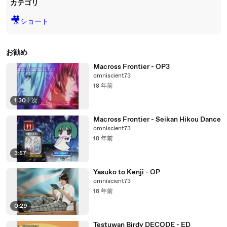
カテゴリ
🎥
ショート
お勧め
Macross Frontier - OP3
omniscient73
18 年前
1:30
|
次
Macross Frontier - Seikan Hikou Dance
omniscient73
18 年前
3:57
Yasuko to Kenji - OP
omniscient73
18 年前
0:29
Testuwan Birdy DECODE - ED