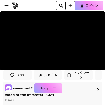
プレイヤーにスキップ
メインコンテンツにスキップ
ログイン
ブックマー
いいね
共有する
ク
+フォロー
omniscient73
Blade of the Immortal - CM1
18 年前