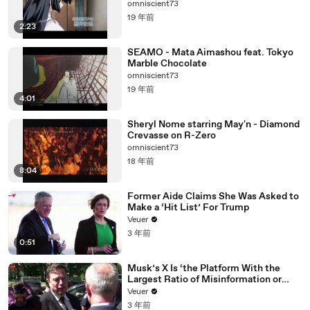
omniscient73
19 年前
2:23
SEAMO - Mata Aimashou feat. Tokyo
Marble Chocolate
omniscient73
19 年前
4:01
Sheryl Nome starring May'n - Diamond
Crevasse on R-Zero
omniscient73
18 年前
8:04
Former Aide Claims She Was Asked to
Make a ‘Hit List’ For Trump
Veuer
3 年前
0:51
Musk’s X Is ‘the Platform With the
Largest Ratio of Misinformation or
Disinformation’ Amongst All Social
Veuer
Media Platforms
3 年前