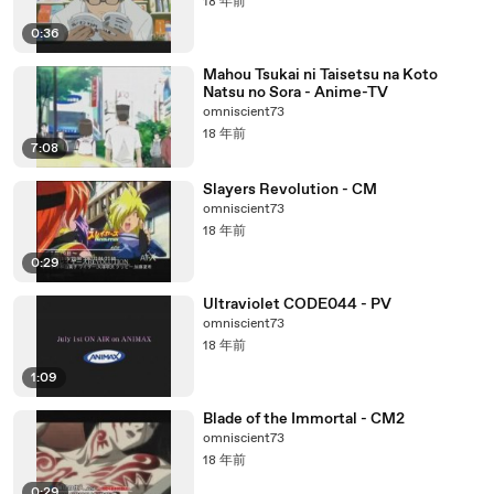
18 年前
0:36
Mahou Tsukai ni Taisetsu na Koto
Natsu no Sora - Anime-TV
omniscient73
18 年前
7:08
Slayers Revolution - CM
omniscient73
18 年前
0:29
Ultraviolet CODE044 - PV
omniscient73
18 年前
1:09
Blade of the Immortal - CM2
omniscient73
18 年前
0:29