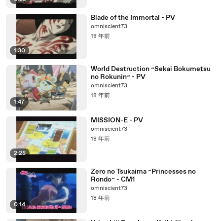
Blade of the Immortal - PV
omniscient73
18 年前
1:30
World Destruction ~Sekai Bokumetsu
no Rokunin~ - PV
omniscient73
18 年前
1:47
MISSION-E - PV
omniscient73
18 年前
2:25
Zero no Tsukaima ~Princesses no
Rondo~ - CM1
omniscient73
18 年前
0:14