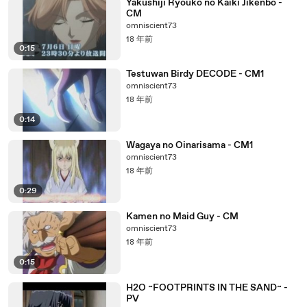
Yakushiji Ryouko no Kaiki Jikenbo -
CM
omniscient73
18 年前
0:15
Testuwan Birdy DECODE - CM1
omniscient73
18 年前
0:14
Wagaya no Oinarisama - CM1
omniscient73
18 年前
0:29
Kamen no Maid Guy - CM
omniscient73
18 年前
0:15
H2O ~FOOTPRINTS IN THE SAND~ -
PV