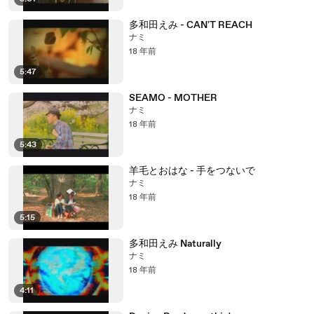
多和田えみ - CAN'T REACH
ナミ
18 年前
5:47
SEAMO - MOTHER
ナミ
18 年前
5:43
羊毛とおはな - 手をつないで
ナミ
18 年前
5:15
多和田えみ Naturally
ナミ
18 年前
4:11