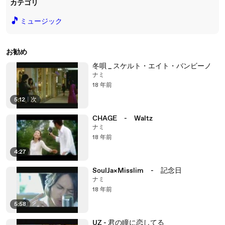
カテゴリ
🎵
ミュージック
お勧め
冬唄 _ スケルト・エイト・バンビーノ
ナミ
18 年前
5:12
|
次
CHAGE - Waltz
ナミ
18 年前
4:27
SoulJa×Misslim - 記念日
ナミ
18 年前
5:58
UZ - 君の瞳に恋してる