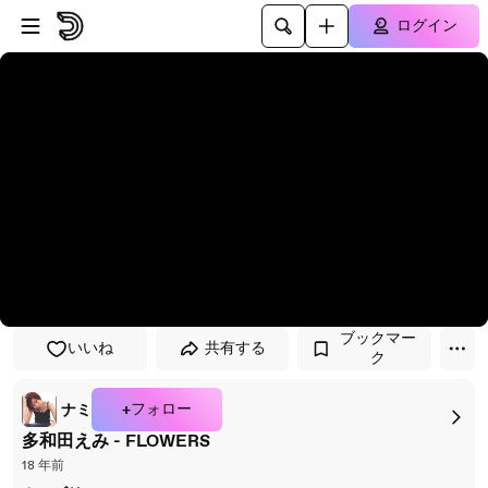
プレイヤーにスキップ
メインコンテンツにスキップ
ログイン
ブックマー
いいね
共有する
ク
+フォロー
ナミ
多和田えみ - FLOWERS
18 年前