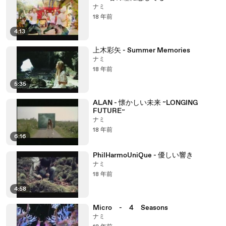
ナミ
18 年前
4:13
上木彩矢 - Summer Memories
ナミ
18 年前
5:35
ALAN - 懐かしい未来 ~LONGING
FUTURE~
ナミ
18 年前
6:16
PhilHarmoUniQue - 優しい響き
ナミ
18 年前
4:58
Micro - 4 Seasons
ナミ