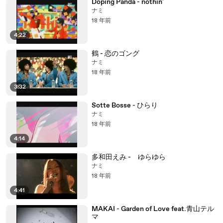
Doping Panda - nothin'
ナミ
18 年前
4:22
鶴 - 恋のゴング
ナミ
18 年前
3:32
Sotte Bosse - ひらり
ナミ
18 年前
4:14
多和田えみ - ゆらゆら
ナミ
18 年前
4:41
MAKAI - Garden of Love feat.青山テル
マ