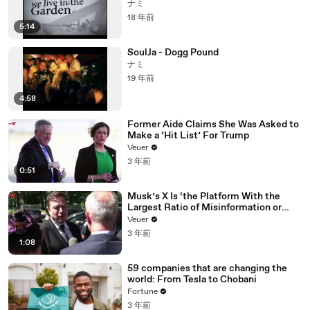
ナミ
18 年前
5:14
SoulJa - Dogg Pound
ナミ
19 年前
4:58
Former Aide Claims She Was Asked to
Make a ‘Hit List’ For Trump
Veuer
3 年前
0:51
Musk’s X Is ‘the Platform With the
Largest Ratio of Misinformation or
Disinformation’ Amongst All Social
Veuer
Media Platforms
3 年前
1:08
59 companies that are changing the
world: From Tesla to Chobani
Fortune
3 年前