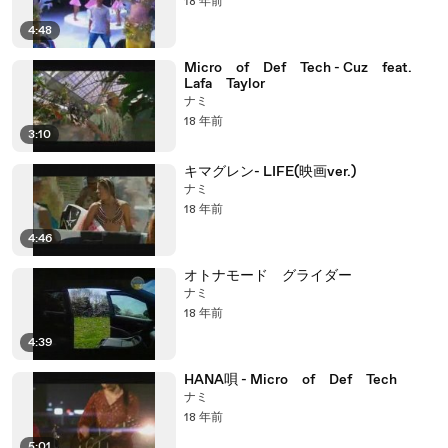
18 年前
4:48
Micro of Def Tech - Cuz feat.
Lafa Taylor
ナミ
18 年前
3:10
キマグレン- LIFE(映画ver.)
ナミ
18 年前
4:46
オトナモード グライダー
ナミ
18 年前
4:39
HANA唄 - Micro of Def Tech
ナミ
18 年前
5:01