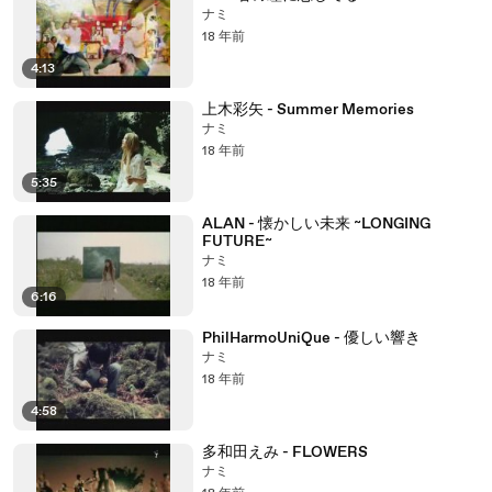
ナミ
18 年前
4:13
上木彩矢 - Summer Memories
ナミ
18 年前
5:35
ALAN - 懐かしい未来 ~LONGING
FUTURE~
ナミ
18 年前
6:16
PhilHarmoUniQue - 優しい響き
ナミ
18 年前
4:58
多和田えみ - FLOWERS
ナミ