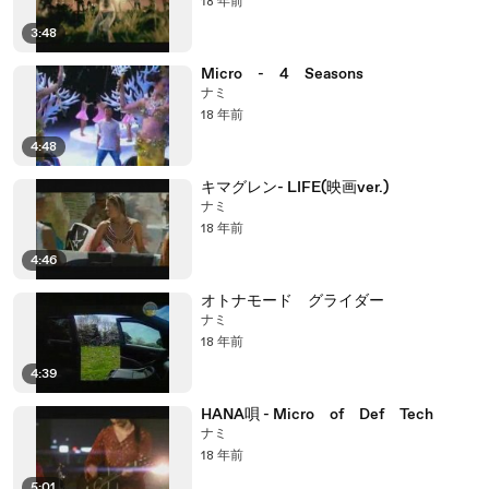
18 年前
3:48
Micro - 4 Seasons
ナミ
18 年前
4:48
キマグレン- LIFE(映画ver.)
ナミ
18 年前
4:46
オトナモード グライダー
ナミ
18 年前
4:39
HANA唄 - Micro of Def Tech
ナミ
18 年前
5:01