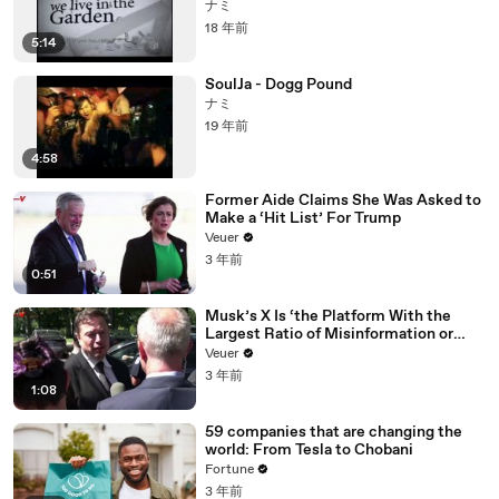
ナミ
18 年前
5:14
SoulJa - Dogg Pound
ナミ
19 年前
4:58
Former Aide Claims She Was Asked to
Make a ‘Hit List’ For Trump
Veuer
3 年前
0:51
Musk’s X Is ‘the Platform With the
Largest Ratio of Misinformation or
Disinformation’ Amongst All Social
Veuer
Media Platforms
3 年前
1:08
59 companies that are changing the
world: From Tesla to Chobani
Fortune
3 年前