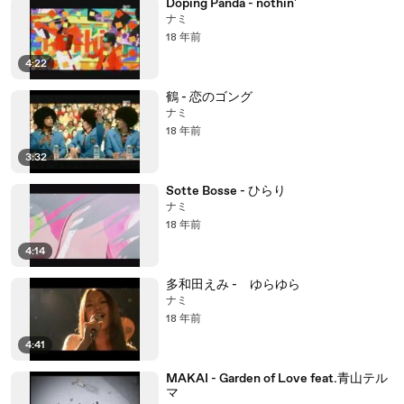
Doping Panda - nothin'
ナミ
18 年前
4:22
鶴 - 恋のゴング
ナミ
18 年前
3:32
Sotte Bosse - ひらり
ナミ
18 年前
4:14
多和田えみ - ゆらゆら
ナミ
18 年前
4:41
MAKAI - Garden of Love feat.青山テル
マ