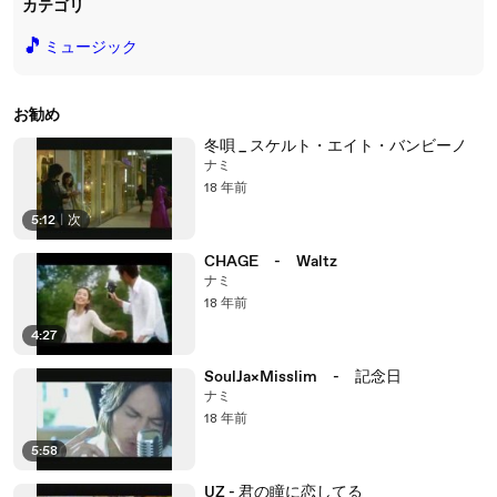
カテゴリ
🎵
ミュージック
お勧め
冬唄 _ スケルト・エイト・バンビーノ
ナミ
18 年前
5:12
|
次
CHAGE - Waltz
ナミ
18 年前
4:27
SoulJa×Misslim - 記念日
ナミ
18 年前
5:58
UZ - 君の瞳に恋してる