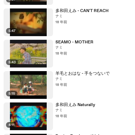
多和田えみ - CAN'T REACH
ナミ
18 年前
5:47
SEAMO - MOTHER
ナミ
18 年前
5:43
羊毛とおはな - 手をつないで
ナミ
18 年前
5:15
多和田えみ Naturally
ナミ
18 年前
4:11