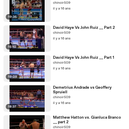
chinoir509
il y a 16 ans
19:35
David Haye Vs John Ruiz __ Part 2
chinoir509
il y a 16 ans
15:10
David Haye Vs John Ruiz __ Part 1
chinoir509
il y a 16 ans
19:09
Demetrius Andrade vs Geoffery
Spruiell
chinoir509
il y a 16 ans
18:37
Matthew Hatton vs. Gianluca Branco
__ part 2
chinoir509