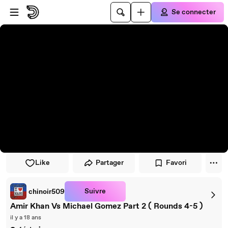
Passer au player
Passer au contenu principal
Se connecter
Like
Partager
Favori
Suivre
chinoir509
Amir Khan Vs Michael Gomez Part 2 ( Rounds 4-5 )
il y a 18 ans