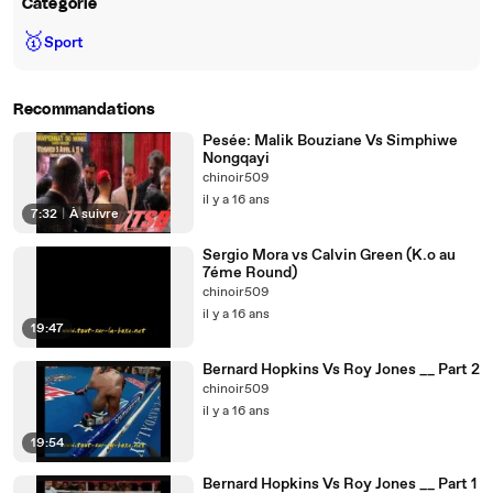
Catégorie
🥇
Sport
Recommandations
Pesée: Malik Bouziane Vs Simphiwe
Nongqayi
chinoir509
il y a 16 ans
7:32
|
À suivre
Sergio Mora vs Calvin Green (K.o au
7éme Round)
chinoir509
il y a 16 ans
19:47
Bernard Hopkins Vs Roy Jones __ Part 2
chinoir509
il y a 16 ans
19:54
Bernard Hopkins Vs Roy Jones __ Part 1