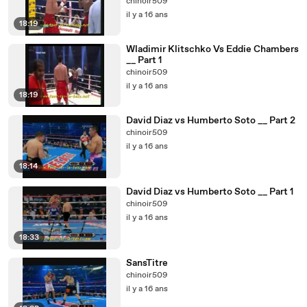
chinoir509
il y a 16 ans
18:19
Wladimir Klitschko Vs Eddie Chambers
__ Part 1
chinoir509
il y a 16 ans
18:19
David Diaz vs Humberto Soto __ Part 2
chinoir509
il y a 16 ans
18:14
David Diaz vs Humberto Soto __ Part 1
chinoir509
il y a 16 ans
18:33
SansTitre
chinoir509
il y a 16 ans