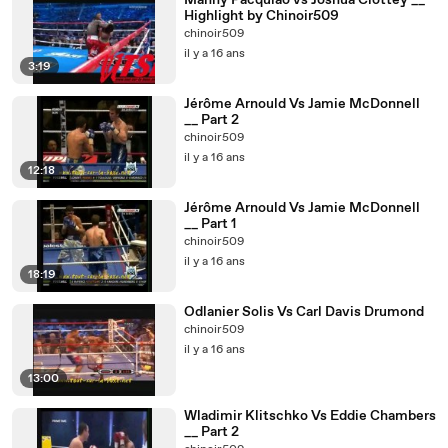
Manny Pacquiao vs Joshua Clottey __
Highlight by Chinoir509
chinoir509
il y a 16 ans
3:19
Jérôme Arnould Vs Jamie McDonnell
__ Part 2
chinoir509
il y a 16 ans
12:18
Jérôme Arnould Vs Jamie McDonnell
__ Part 1
chinoir509
il y a 16 ans
18:19
Odlanier Solis Vs Carl Davis Drumond
chinoir509
il y a 16 ans
13:00
Wladimir Klitschko Vs Eddie Chambers
__ Part 2