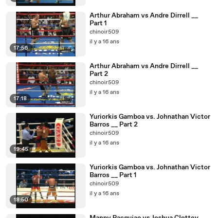
Arthur Abraham vs Andre Dirrell __
Part 1
chinoir509
il y a 16 ans
17:56
Arthur Abraham vs Andre Dirrell __
Part 2
chinoir509
il y a 16 ans
17:18
Yuriorkis Gamboa vs. Johnathan Victor
Barros __ Part 2
chinoir509
il y a 16 ans
19:45
Yuriorkis Gamboa vs. Johnathan Victor
Barros __ Part 1
chinoir509
il y a 16 ans
18:50