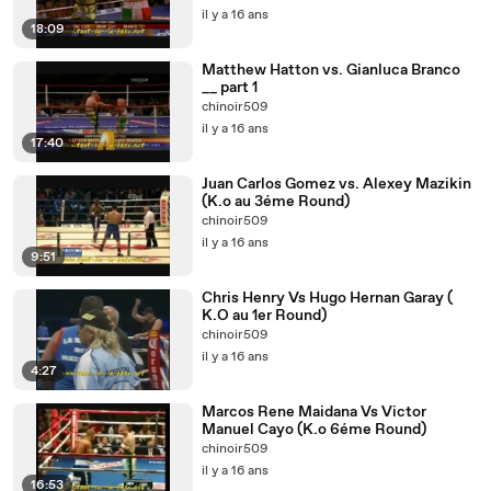
il y a 16 ans
18:09
Matthew Hatton vs. Gianluca Branco
__ part 1
chinoir509
il y a 16 ans
17:40
Juan Carlos Gomez vs. Alexey Mazikin
(K.o au 3éme Round)
chinoir509
il y a 16 ans
9:51
Chris Henry Vs Hugo Hernan Garay (
K.O au 1er Round)
chinoir509
il y a 16 ans
4:27
Marcos Rene Maidana Vs Victor
Manuel Cayo (K.o 6éme Round)
chinoir509
il y a 16 ans
16:53