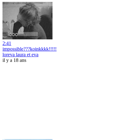
2:41
impossible???koinkkkk!!!!!
loreva laura et eva
il y a 18 ans