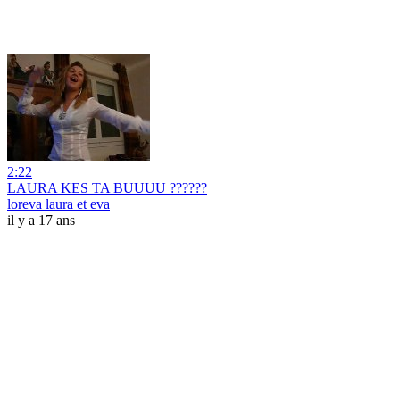
2:22
LAURA KES TA BUUUU ??????
loreva laura et eva
il y a 17 ans