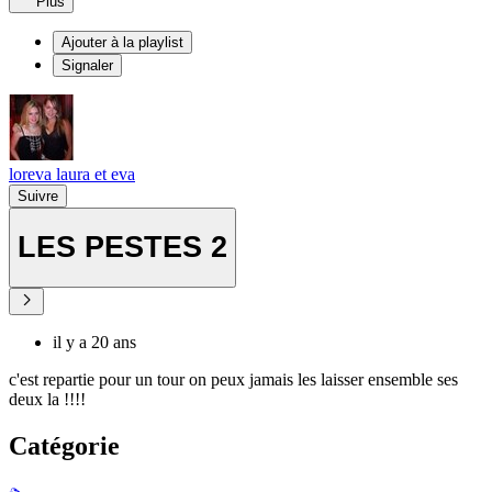
Plus
Ajouter à la playlist
Signaler
loreva laura et eva
Suivre
LES PESTES 2
il y a 20 ans
c'est repartie pour un tour on peux jamais les laisser ensemble ses
deux la !!!!
Catégorie