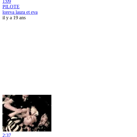
1:09
PILOTE
loreva laura et eva
il y a 19 ans
2:37