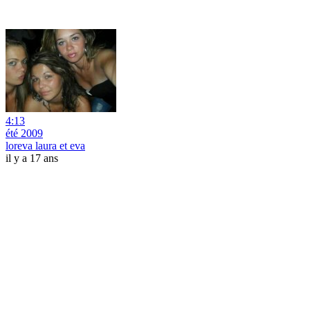
4:13
été 2009
loreva laura et eva
il y a 17 ans