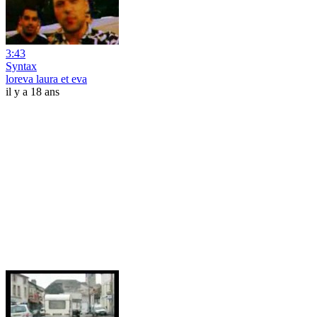
3:43
Syntax
loreva laura et eva
il y a 18 ans