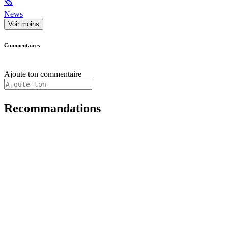
🗞
News
Voir moins
Commentaires
Ajoute ton commentaire
Recommandations