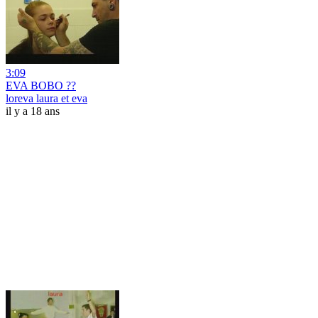
3:09
EVA BOBO ??
loreva laura et eva
il y a 18 ans