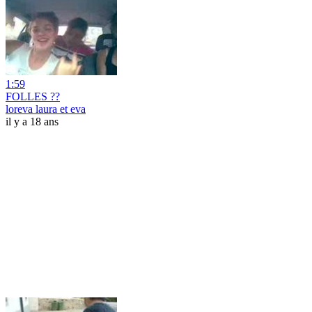
1:59
FOLLES ??
loreva laura et eva
il y a 18 ans