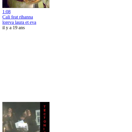
1:08
Cali feat rihanna
loreva laura et eva
il y a 19 ans