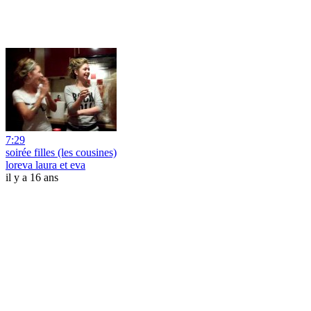
7:29
soirée filles (les cousines)
loreva laura et eva
il y a 16 ans