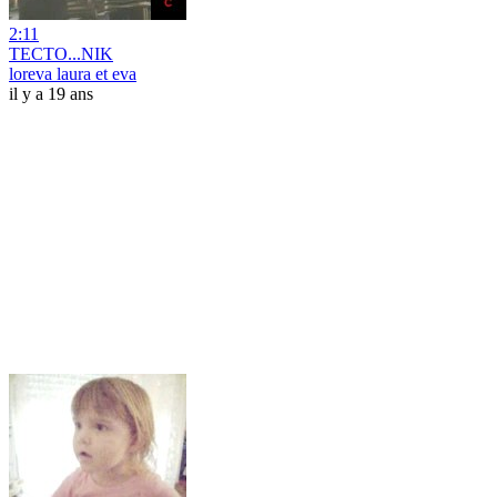
2:11
TECTO...NIK
loreva laura et eva
il y a 19 ans