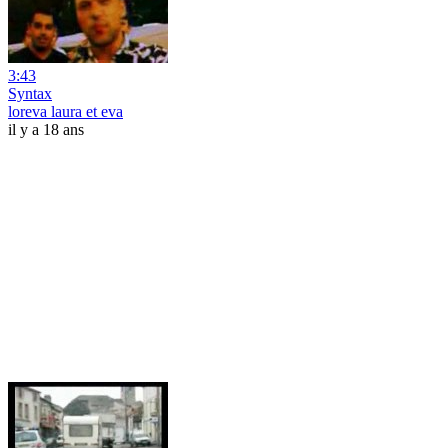
3:43
Syntax
loreva laura et eva
il y a 18 ans