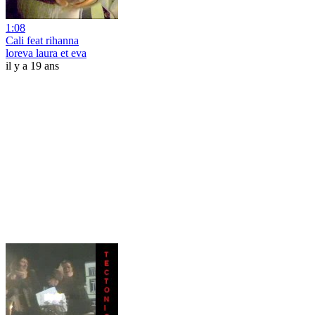
1:08
Cali feat rihanna
loreva laura et eva
il y a 19 ans