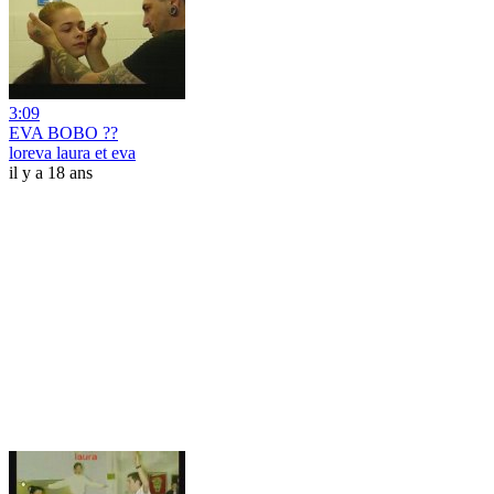
3:09
EVA BOBO ??
loreva laura et eva
il y a 18 ans