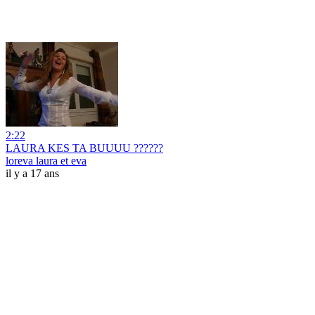
2:22
LAURA KES TA BUUUU ??????
loreva laura et eva
il y a 17 ans