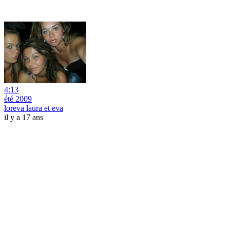
4:13
été 2009
loreva laura et eva
il y a 17 ans