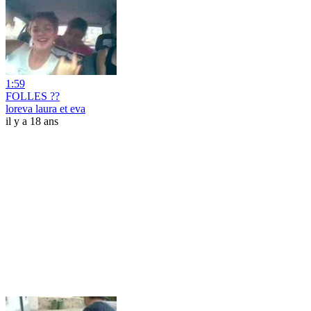
1:59
FOLLES ??
loreva laura et eva
il y a 18 ans