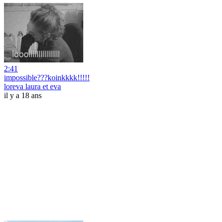
2:41
impossible???koinkkkk!!!!!
loreva laura et eva
il y a 18 ans