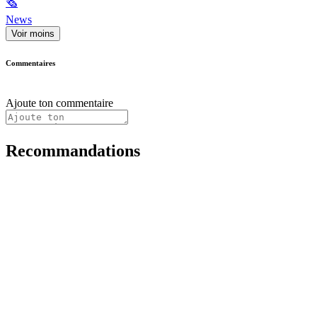
🗞
News
Voir moins
Commentaires
Ajoute ton commentaire
Recommandations