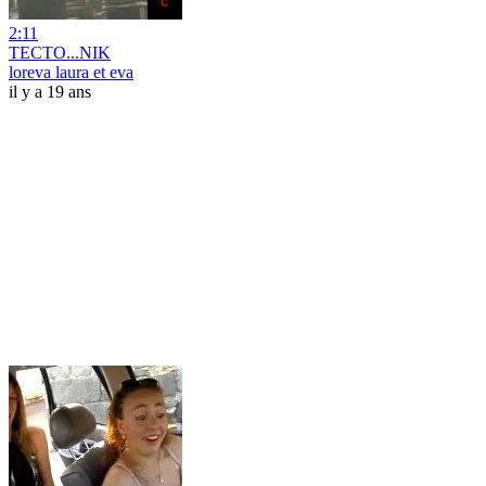
2:11
TECTO...NIK
loreva laura et eva
il y a 19 ans