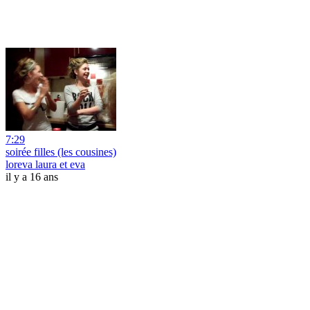
7:29
soirée filles (les cousines)
loreva laura et eva
il y a 16 ans