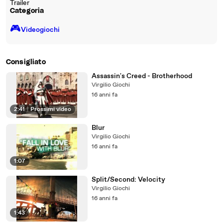
Trailer
Categoria
🎮️
Videogiochi
Consigliato
Assassin's Creed - Brotherhood
Virgilio Giochi
16 anni fa
2:41
|
Prossimi video
Blur
Virgilio Giochi
16 anni fa
1:07
Split/Second: Velocity
Virgilio Giochi
16 anni fa
1:43