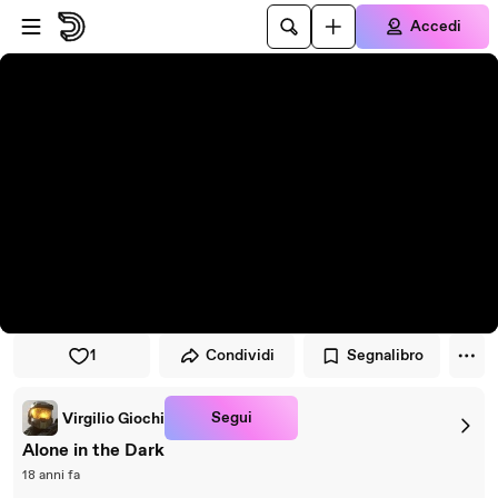
Vai al lettore
Passa al contenuto principale
Accedi
1
Condividi
Segnalibro
Segui
Virgilio Giochi
Alone in the Dark
18 anni fa