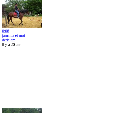
0:08
jamaica et moi
dedejam
il y a 20 ans