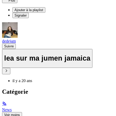
Plus
Ajouter à la playlist
Signaler
dedejam
Suivre
lea sur ma jumen jamaica
il y a 20 ans
Catégorie
🗞
News
Voir moins