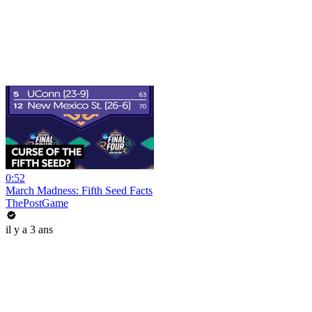
0:52
March Madness: Fifth Seed Facts
ThePostGame
il y a 3 ans