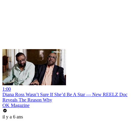
1:00
Diana Ross Wasn’t Sure If She’d Be A Star — New REELZ Doc
Reveals The Reason Why
OK Magazine
il y a 6 ans