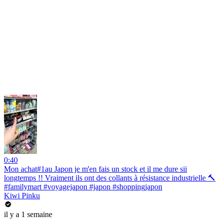
0:40
Mon achat#1au Japon je m'en fais un stock et il me dure sii
longtemps !! Vraiment ils ont des collants à résistance industrielle 🔨
#familymart #voyagejapon #japon #shoppingjapon
Kiwi Pinku
il y a 1 semaine