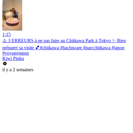
1:15
⚠️ 3 ERREURS à ne pas faire au Chiikawa Park à Tokyo ✨ Bien
préparer sa visite 💕#chiikawa #hachiware #parcchiikawa #japon
#voyagejapon
Kiwi Pinku
il y a 2 semaines