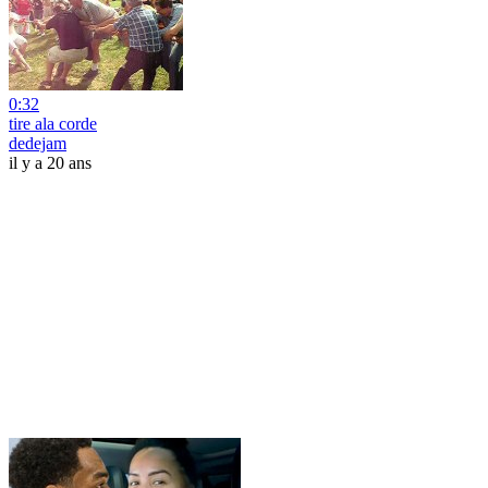
0:32
tire ala corde
dedejam
il y a 20 ans