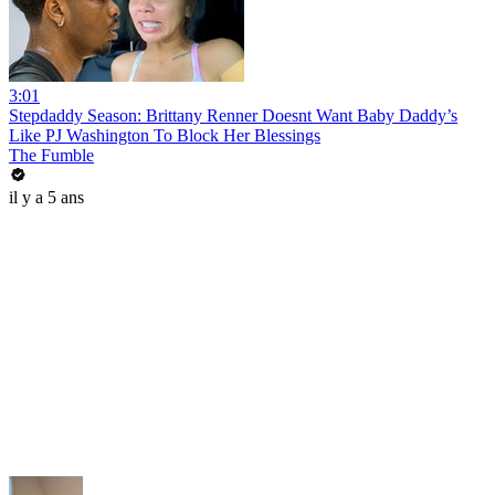
3:01
Stepdaddy Season: Brittany Renner Doesnt Want Baby Daddy’s
Like PJ Washington To Block Her Blessings
The Fumble
il y a 5 ans