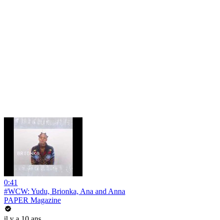
0:41
#WCW: Yudu, Brionka, Ana and Anna
PAPER Magazine
il y a 10 ans