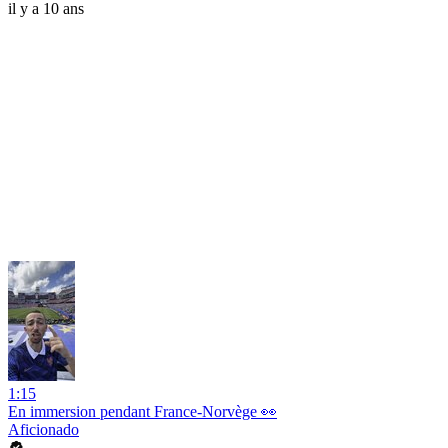
il y a 10 ans
1:15
En immersion pendant France-Norvège 👀
Aficionado