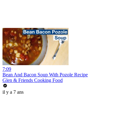
7:09
Bean And Bacon Soup With Pozole Recipe
Glen & Friends Cooking Food
il y a 7 ans