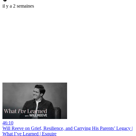
il y a 2 semaines
46:10
Will Reeve on Grief, Resilience, and Carrying His Parents’ Legacy |
What I’ve Learned | Esquire