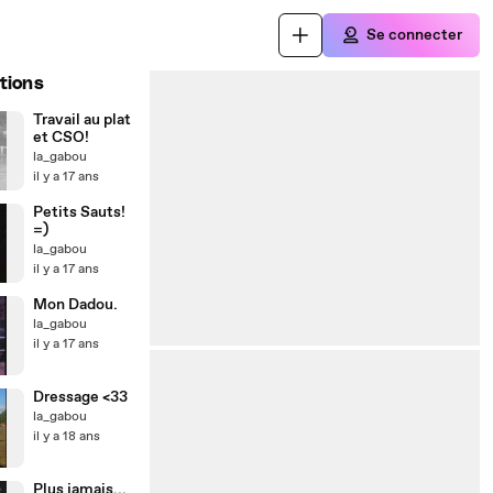
Se connecter
tions
Travail au plat
et CSO!
la_gabou
il y a 17 ans
Petits Sauts!
=)
la_gabou
il y a 17 ans
Mon Dadou.
la_gabou
il y a 17 ans
Dressage <33
la_gabou
il y a 18 ans
Plus jamais...