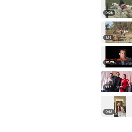
0:28
1:15
12:29
1:17
0:12