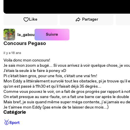
Like
Partager
Suivre
la_gabou
Concours Pegaso
il y a 18 ans
Voila donc mon concours!
Je sais mon zoom a bugé... Si vous arrivez à voir quelque chose, je vo
J'étais la seule à le faire à poney xD
Pi c'était bien gros, pour une fois, c'était une vrai 1m!
Mon Eddy a littéralement survolé tout les obstacles, pi je trouve qu'il
qu'on est passé à 11h30 et qu'il faisait déjà 35 degrès...
Comme vous pouvez le voir, on a fait de gros progrès par rapport à not
On etait presque au sans-faute, on a fait une barre car après le double i
Mais bref, je suis quand même super méga contente, j'ai jamais eu de s
Je t'aimee mon Eddy (pas envie de te laisser deux mois...)
Catégorie
🥇
Sport