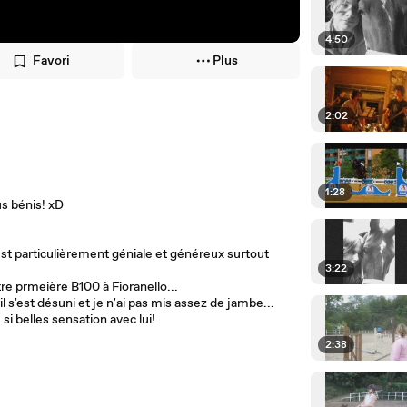
4:50
Favori
Plus
2:02
1:28
us bénis! xD
 est particulièrement géniale et généreux surtout
3:22
re prmeière B100 à Fioranello...
l s'est désuni et je n'ai pas mis assez de jambe...
i belles sensation avec lui!
2:38