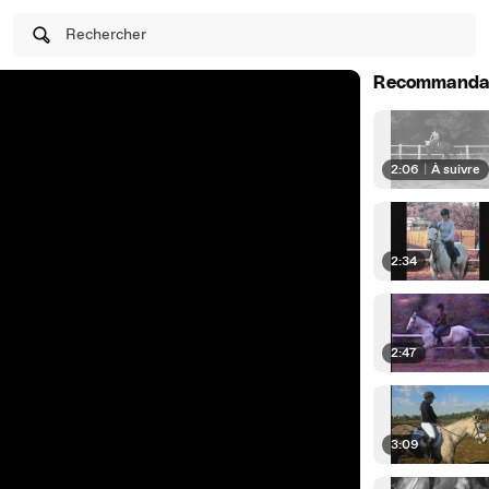
Rechercher
Recommanda
2:06
|
À suivre
2:34
2:47
3:09