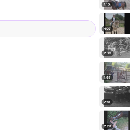
1:10
4:27
2:30
1:59
2:41
2:28