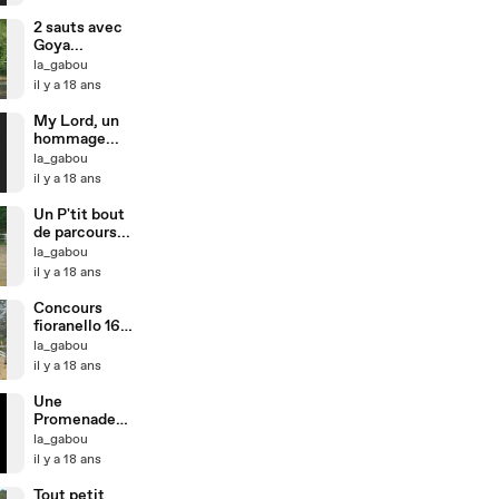
2 sauts avec
Goya...
la_gabou
il y a 18 ans
My Lord, un
hommage...
la_gabou
il y a 18 ans
Un P'tit bout
de parcours...
la_gabou
il y a 18 ans
Concours
fioranello 16
mars
la_gabou
il y a 18 ans
Une
Promenade
inoubliable...
la_gabou
il y a 18 ans
Tout petit