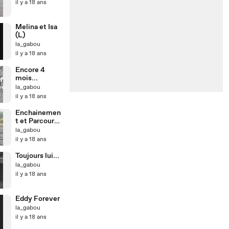
il y a 18 ans
Melina et Isa
(L)
la_gabou
il y a 18 ans
Encore 4
mois...
la_gabou
il y a 18 ans
Enchainemen
t et Parcours
avec Eddy
la_gabou
il y a 18 ans
Toujours lui...
la_gabou
il y a 18 ans
Eddy Forever
la_gabou
il y a 18 ans