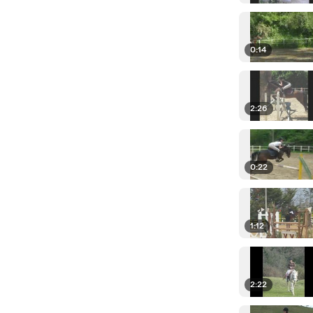
0:14
2:26
0:22
1:12
2:22