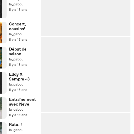
la_gabou
il y a 18 ans
Concert,
cousins!
la_gabou
il y a 18 ans
Début de
saison...
la_gabou
il y a 18 ans
Eddy X
Sempre <3
la_gabou
il y a 18 ans
Entraînement
avec Neve
la_gabou
il y a 18 ans
Raté..!
la_gabou