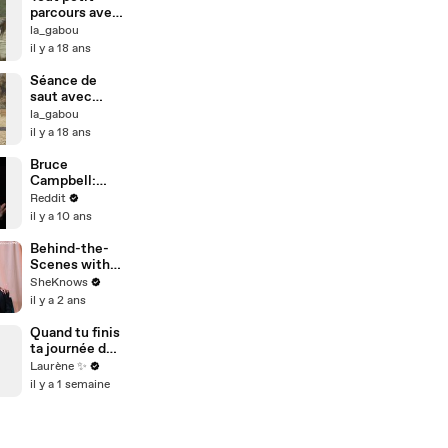
parcours avec
Jeremy
la_gabou
il y a 18 ans
Séance de
saut avec
Mariposa
la_gabou
il y a 18 ans
Bruce
Campbell:
Reddit Ask
Reddit
Me Anything
il y a 10 ans
Behind-the-
Scenes with
Sam Heughan,
SheKnows
Caitríona
il y a 2 ans
Balfe & The
'Outlander'
Quand tu finis
Cast
ta journée de
taf…
Laurène ✨
il y a 1 semaine