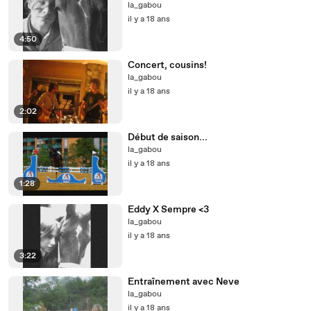
la_gabou
il y a 18 ans
4:50
Concert, cousins!
la_gabou
il y a 18 ans
2:02
Début de saison...
la_gabou
il y a 18 ans
1:28
Eddy X Sempre <3
la_gabou
il y a 18 ans
3:22
Entraînement avec Neve
la_gabou
il y a 18 ans