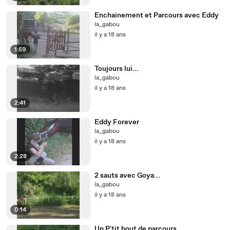
Enchainement et Parcours avec Eddy
la_gabou
il y a 18 ans
1:59
Toujours lui...
la_gabou
il y a 18 ans
2:41
Eddy Forever
la_gabou
il y a 18 ans
2:28
2 sauts avec Goya...
la_gabou
il y a 18 ans
0:14
Un P'tit bout de parcours...