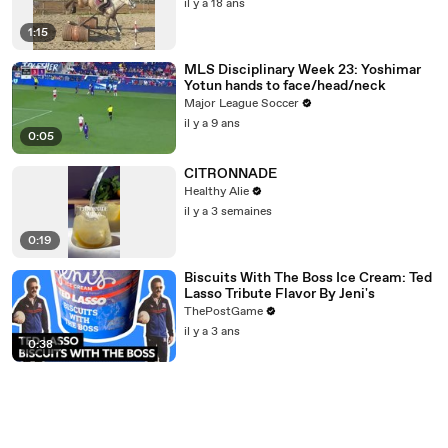
il y a 18 ans
1:15
MLS Disciplinary Week 23: Yoshimar
Yotun hands to face/head/neck
Major League Soccer
il y a 9 ans
0:05
CITRONNADE
Healthy Alie
il y a 3 semaines
0:19
Biscuits With The Boss Ice Cream: Ted
Lasso Tribute Flavor By Jeni's
ThePostGame
il y a 3 ans
0:38