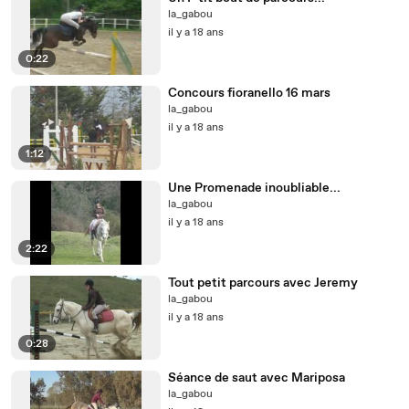
la_gabou
il y a 18 ans
0:22
Concours fioranello 16 mars
la_gabou
il y a 18 ans
1:12
Une Promenade inoubliable...
la_gabou
il y a 18 ans
2:22
Tout petit parcours avec Jeremy
la_gabou
il y a 18 ans
0:28
Séance de saut avec Mariposa
la_gabou