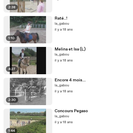
2:38
Raté..!
la_gabou
il y a 18 ans
1:10
Melina et Isa (L)
la_gabou
il y a 18 ans
4:27
Encore 4 mois...
la_gabou
il y a 18 ans
2:30
Concours Pegaso
la_gabou
il y a 18 ans
1:44