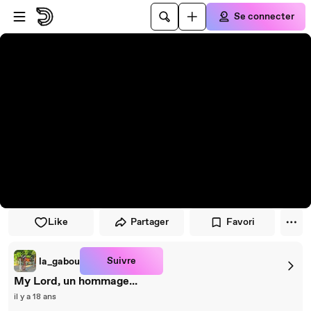
Passer au player
Passer au contenu principal
Se connecter
Like
Partager
Favori
Suivre
la_gabou
My Lord, un hommage...
il y a 18 ans