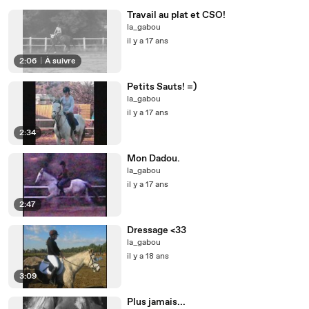
Travail au plat et CSO!
la_gabou
il y a 17 ans
2:06
|
À suivre
Petits Sauts! =)
la_gabou
il y a 17 ans
2:34
Mon Dadou.
la_gabou
il y a 17 ans
2:47
Dressage <33
la_gabou
il y a 18 ans
3:09
Plus jamais...