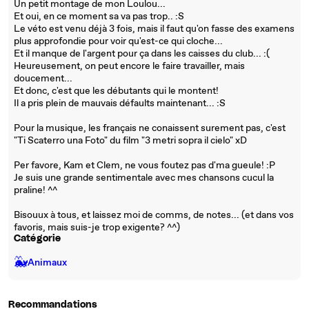
Un petit montage de mon Loulou...
Et oui, en ce moment sa va pas trop.. :S
Le véto est venu déjà 3 fois, mais il faut qu'on fasse des examens
plus approfondie pour voir qu'est-ce qui cloche...
Et il manque de l'argent pour ça dans les caisses du club... :(
Heureusement, on peut encore le faire travailler, mais
doucement...
Et donc, c'est que les débutants qui le montent!
Il a pris plein de mauvais défaults maintenant... :S
Pour la musique, les français ne conaissent surement pas, c'est
"Ti Scaterro una Foto" du film "3 metri sopra il cielo" xD
Per favore, Kam et Clem, ne vous foutez pas d'ma gueule! :P
Je suis une grande sentimentale avec mes chansons cucul la
praline! ^^
Bisouux à tous, et laissez moi de comms, de notes... (et dans vos
favoris, mais suis-je trop exigente? ^^)
Catégorie
🐳
Animaux
Recommandations