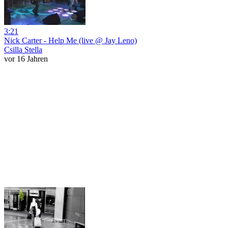
3:21
Nick Carter - Help Me (live @ Jay Leno)
Csilla Stella
vor 16 Jahren