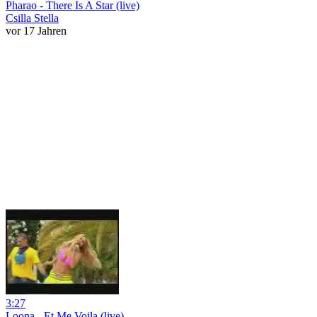
Pharao - There Is A Star (live)
Csilla Stella
vor 17 Jahren
3:27
Loona - Et Me Voila (live)