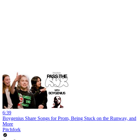
6:39
Boygenius Share Songs for Prom, Being Stuck on the Runway, and
More
Pitchfork