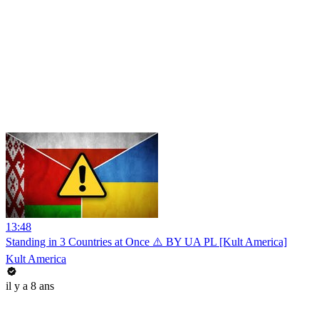
13:48
Standing in 3 Countries at Once ⚠️ BY UA PL [Kult America]
Kult America
il y a 8 ans