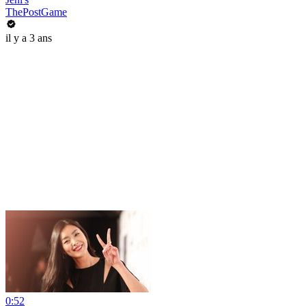
ThePostGame
il y a 3 ans
0:52