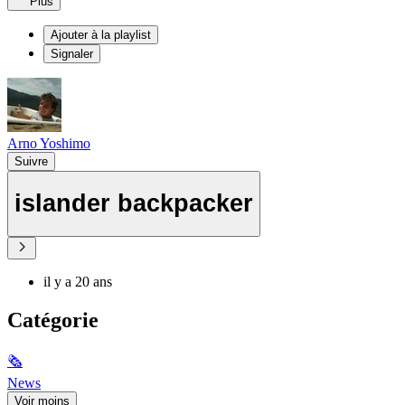
Plus
Ajouter à la playlist
Signaler
Arno Yoshimo
Suivre
islander backpacker
il y a 20 ans
Catégorie
🗞
News
Voir moins