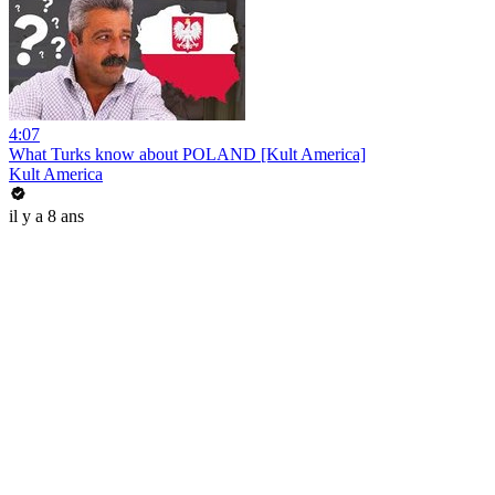
4:07
What Turks know about POLAND [Kult America]
Kult America
il y a 8 ans