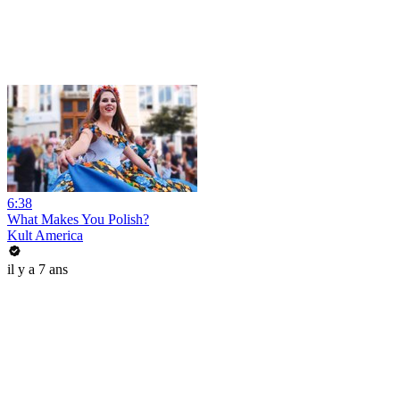
6:38
What Makes You Polish?
Kult America
il y a 7 ans