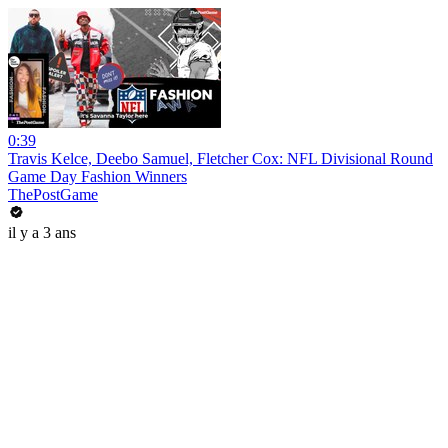
0:39
Travis Kelce, Deebo Samuel, Fletcher Cox: NFL Divisional Round
Game Day Fashion Winners
ThePostGame
il y a 3 ans