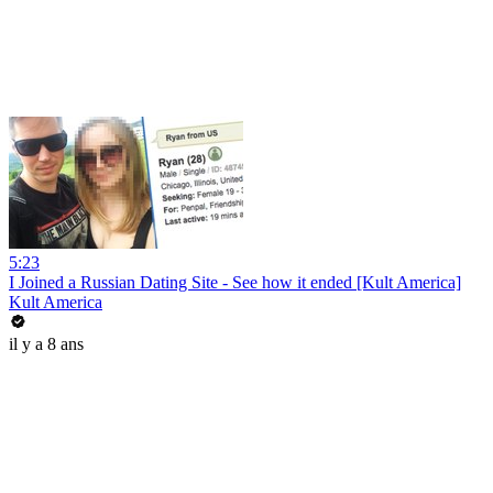
5:23
I Joined a Russian Dating Site - See how it ended [Kult America]
Kult America
il y a 8 ans