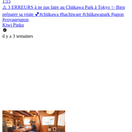
1:15
⚠️ 3 ERREURS à ne pas faire au Chiikawa Park à Tokyo ✨ Bien
préparer sa visite 💕#chiikawa #hachiware #chiikawapark #japon
#voyagejapon
Kiwi Pinku
il y a 3 semaines