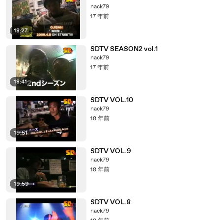
nack79
17 年前
18:27
SDTV SEASON2 vol.1
nack79
17 年前
18:41
SDTV VOL.10
nack79
18 年前
19:51
SDTV VOL.9
nack79
18 年前
19:59
SDTV VOL.8
nack79