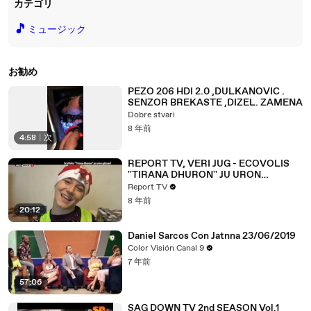
カテゴリ
🎵
ミュージック
お勧め
PEZO 206 HDI 2.0 ,DULKANOVIC .
SENZOR BREKASTE ,DIZEL. ZAMENA
Dobre stvari
8 年前
4:58
|
次
REPORT TV, VERI JUG - ECOVOLIS
''TIRANA DHURON'' JU URON
GËZUAR! ARKIV
Report TV
8 年前
20:12
Daniel Sarcos Con Jatnna 23/06/2019
Color Visión Canal 9
7 年前
57:06
SAG DOWN TV 2nd SEASON Vol.1