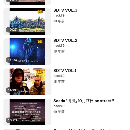
SDTV VOL.3
nack79
18 年前
19:27
SDTV VOL.2
nack79
18 年前
17:00
SDTV VOL.1
nack79
18 年前
14:19
Seeda 「街風」 10月17日 on street!!
nack79
19 年前
16:23