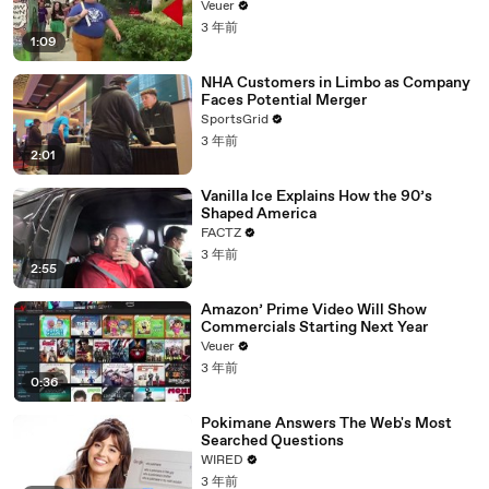
Day Strike
Veuer
3 年前
1:09
NHA Customers in Limbo as Company
Faces Potential Merger
SportsGrid
3 年前
2:01
Vanilla Ice Explains How the 90’s
Shaped America
FACTZ
3 年前
2:55
Amazon’ Prime Video Will Show
Commercials Starting Next Year
Veuer
3 年前
0:36
Pokimane Answers The Web's Most
Searched Questions
WIRED
3 年前