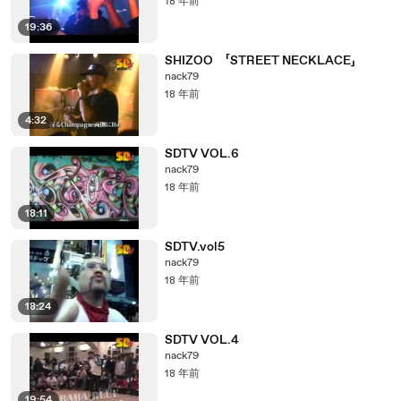
18 年前
19:36
SHIZOO 「STREET NECKLACE」
nack79
18 年前
4:32
SDTV VOL.6
nack79
18 年前
18:11
SDTV.vol5
nack79
18 年前
18:24
SDTV VOL.4
nack79
18 年前
19:54