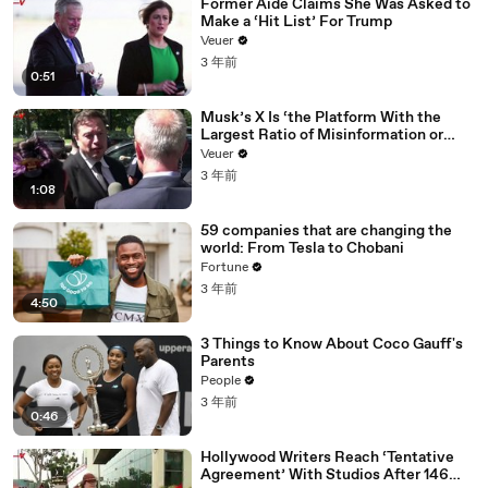
Former Aide Claims She Was Asked to
Make a ‘Hit List’ For Trump
Veuer
3 年前
0:51
Musk’s X Is ‘the Platform With the
Largest Ratio of Misinformation or
Disinformation’ Amongst All Social
Veuer
Media Platforms
3 年前
1:08
59 companies that are changing the
world: From Tesla to Chobani
Fortune
3 年前
4:50
3 Things to Know About Coco Gauff's
Parents
People
3 年前
0:46
Hollywood Writers Reach ‘Tentative
Agreement’ With Studios After 146