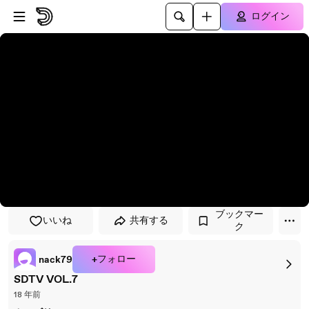
プレイヤーにスキップ
メインコンテンツにスキップ
ログイン
ブックマー
いいね
共有する
ク
+フォロー
nack79
SDTV VOL.7
18 年前