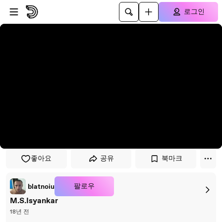
플레이어로 건너뛰기
본문으로 건너뛰기
로그인
좋아요
공유
북마크
팔로우
blatnoiu
M.S.Isyankar
18년 전