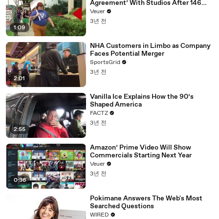
Agreement’ With Studios After 146
Day Strike
Veuer
3년 전
1:09
NHA Customers in Limbo as Company
Faces Potential Merger
SportsGrid
3년 전
2:01
Vanilla Ice Explains How the 90’s
Shaped America
FACTZ
3년 전
2:55
Amazon’ Prime Video Will Show
Commercials Starting Next Year
Veuer
3년 전
0:36
Pokimane Answers The Web's Most
Searched Questions
WIRED