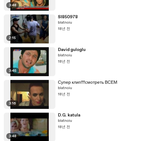
3:48
SI850978
blatnoiu
18년 전
2:15
David guloglu
blatnoiu
18년 전
3:45
Супер клип!!!смотреть ВСЕМ
blatnoiu
18년 전
3:16
D.G. katula
blatnoiu
18년 전
3:48