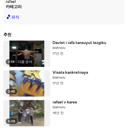
rafael
카테고리
🎵
뮤직
추천
Davlet i rafa tansuyut lezgiku
blatnoiu
17년 전
2:19
|
다음 순서
Visata kankretnaya
blatnoiu
17년 전
2:48
rafael v karee
blatnoiu
18년 전
5:08