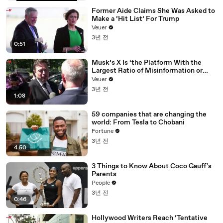
Former Aide Claims She Was Asked to
Make a ‘Hit List’ For Trump
Veuer
3년 전
0:51
Musk’s X Is ‘the Platform With the
Largest Ratio of Misinformation or
Disinformation’ Amongst All Social
Veuer
Media Platforms
3년 전
1:08
59 companies that are changing the
world: From Tesla to Chobani
Fortune
3년 전
4:50
3 Things to Know About Coco Gauff's
Parents
People
3년 전
0:46
Hollywood Writers Reach ‘Tentative