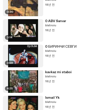
blatnoiu
18년 전
0:30
0 ABV Sarvar
blatnoiu
18년 전
3:14
0 БИРИНЧИ СЕВГИ
blatnoiu
18년 전
3:59
kavkaz mi staboi
blatnoiu
18년 전
4:25
Ismail Yk
blatnoiu
18년 전