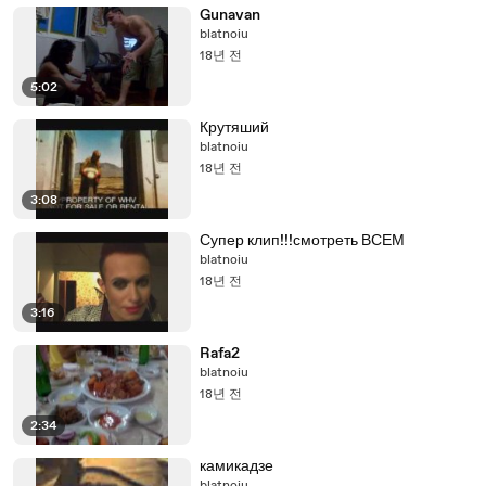
Gunavan
blatnoiu
18년 전
5:02
Крутяший
blatnoiu
18년 전
3:08
Супер клип!!!смотреть ВСЕМ
blatnoiu
18년 전
3:16
Rafa2
blatnoiu
18년 전
2:34
камикадзе