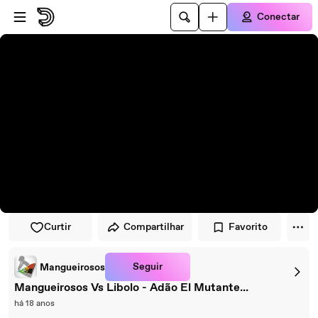
Pular para o player
Ir para o conteúdo principal
Conectar
Curtir
Compartilhar
Favorito
Seguir
Mangueirosos
Mangueirosos Vs Libolo - Adão El Mutante...
há 18 anos