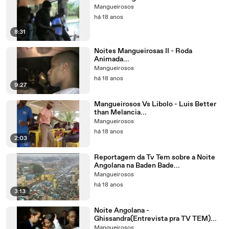
Mangueirosos
há 18 anos
8:31
Noites Mangueirosas II - Roda
Animada...
Mangueirosos
há 18 anos
9:27
Mangueirosos Vs Libolo - Luis Better
than Melancia...
Mangueirosos
há 18 anos
2:03
Reportagem da Tv Tem sobre a Noite
Angolana na Baden Bade...
Mangueirosos
há 18 anos
3:13
Noite Angolana -
Ghissandra(Entrevista pra TV TEM)...
Mangueirosos