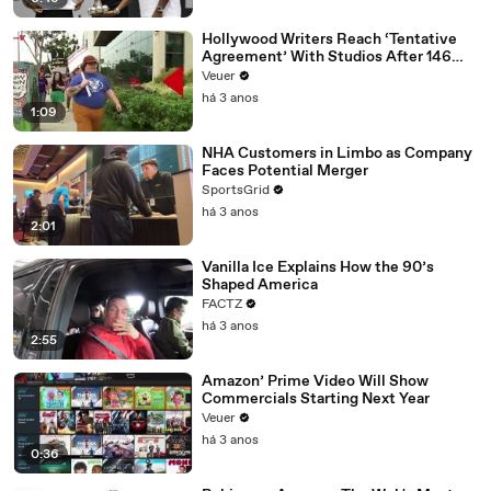
Hollywood Writers Reach ‘Tentative
Agreement’ With Studios After 146
Day Strike
Veuer
há 3 anos
1:09
NHA Customers in Limbo as Company
Faces Potential Merger
SportsGrid
há 3 anos
2:01
Vanilla Ice Explains How the 90’s
Shaped America
FACTZ
há 3 anos
2:55
Amazon’ Prime Video Will Show
Commercials Starting Next Year
Veuer
há 3 anos
0:36