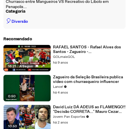
Churrasco entre Mangueiros VS Recreativo do Libolo em
Penapolis...
Categoria
🎈
Diversão
Recomendado
RAFAEL SANTOS - Rafael Alves dos
Santos - Zagueiro -
www.golmaisgol.com.br
GOLmaisGOL
há 9 anos
16:21
|
A Seguir
Zagueiro da Seleção Brasileira publica
vídeo com churrasqueiro influencer
Lance!
há 4 anos
0:50
David Luiz DÁ ADEUS ao FLAMENGO!!
"Decisão CORRETA..." Mauro Cezar
comenta SAÍDA de zagueiro.
Jovem Pan Esportes
há 2 anos
10:50