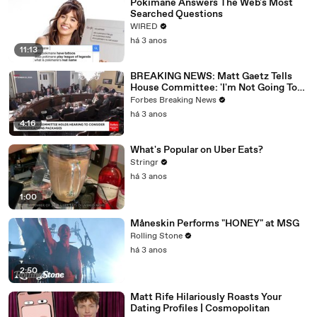
Pokimane Answers The Web's Most
Searched Questions
WIRED
há 3 anos
11:13
BREAKING NEWS: Matt Gaetz Tells
House Committee: 'I'm Not Going To
Vote For A Continuing Resolution'
Forbes Breaking News
há 3 anos
4:16
What's Popular on Uber Eats?
Stringr
há 3 anos
1:00
Måneskin Performs "HONEY" at MSG
Rolling Stone
há 3 anos
2:50
Matt Rife Hilariously Roasts Your
Dating Profiles | Cosmopolitan