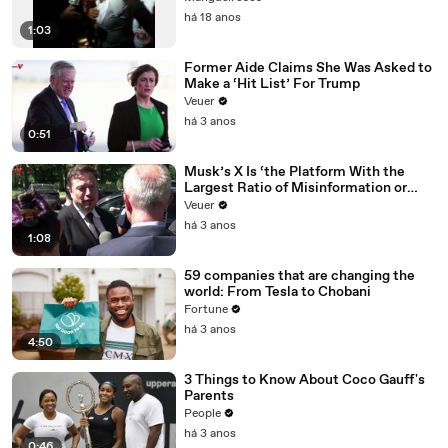
há 18 anos
1:03
Former Aide Claims She Was Asked to
Make a ‘Hit List’ For Trump
Veuer
há 3 anos
0:51
Musk’s X Is ‘the Platform With the
Largest Ratio of Misinformation or
Disinformation’ Amongst All Social
Veuer
Media Platforms
há 3 anos
1:08
59 companies that are changing the
world: From Tesla to Chobani
Fortune
há 3 anos
4:50
3 Things to Know About Coco Gauff's
Parents
People
há 3 anos
0:46