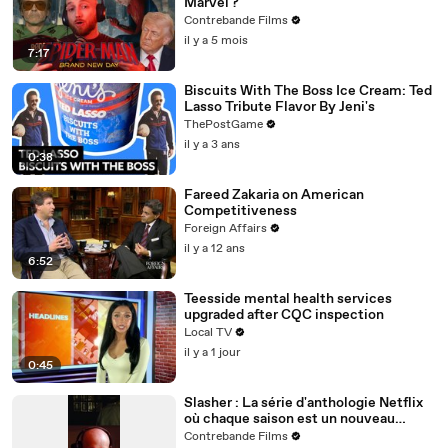
Marvel ?
Contrebande Films
il y a 5 mois
7:17
Biscuits With The Boss Ice Cream: Ted
Lasso Tribute Flavor By Jeni's
ThePostGame
il y a 3 ans
0:38
Fareed Zakaria on American
Competitiveness
Foreign Affairs
il y a 12 ans
6:52
Teesside mental health services
upgraded after CQC inspection
Local TV
il y a 1 jour
0:45
Slasher : La série d'anthologie Netflix
où chaque saison est un nouveau
massacre intelligent et jouissif
Contrebande Films