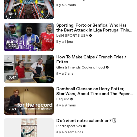
il y a 5 mois
18:11
Sporting, Porto or Benfica: Who Has
the Best Attack in Liga Portugal This
Season? | beIN SPORTS USA
beIN SPORTS USA
il y a 1 jour
2:33
How To Make Chips / French Fries /
Frites
Glen & Friends Cooking Food
il y a 8 ans
6:47
Domhnall Gleeson on Harry Potter,
Star Wars, About Time and The Paper |
For the Record | Esquire
Esquire
il y a 9 mois
7:43
D'où vient notre calendrier ? 🗓️
Pierrespectives
il y a 6 semaines