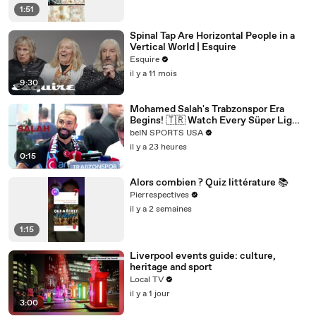
1:51
Spinal Tap Are Horizontal People in a
Vertical World | Esquire
Esquire
il y a 11 mois
9:30
Mohamed Salah's Trabzonspor Era
Begins! 🇹🇷 Watch Every Süper Lig
Match on beIN SPORTS
beIN SPORTS USA
il y a 23 heures
0:15
Alors combien ? Quiz littérature 📚
Pierrespectives
il y a 2 semaines
1:15
Liverpool events guide: culture,
heritage and sport
Local TV
il y a 1 jour
3:00