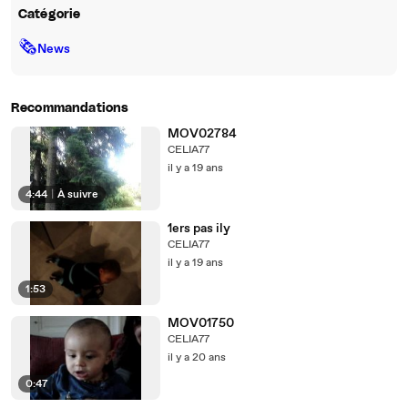
Catégorie
🗞
News
Recommandations
MOV02784
CELIA77
il y a 19 ans
4:44
|
À suivre
1ers pas ily
CELIA77
il y a 19 ans
1:53
MOV01750
CELIA77
il y a 20 ans
0:47