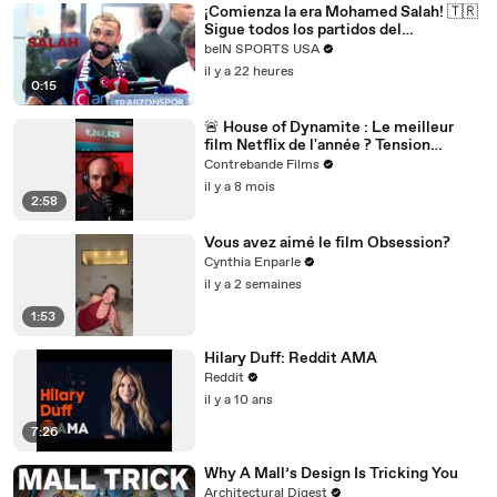
¡Comienza la era Mohamed Salah! 🇹🇷
Sigue todos los partidos del
Trabzonspor por beIN SPORTS
beIN SPORTS USA
il y a 22 heures
0:15
🚨 House of Dynamite : Le meilleur
film Netflix de l'année ? Tension
nucléaire et décision impossible 🎬
Contrebande Films
il y a 8 mois
2:58
Vous avez aimé le film Obsession?
Cynthia Enparle
il y a 2 semaines
1:53
Hilary Duff: Reddit AMA
Reddit
il y a 10 ans
7:26
Why A Mall’s Design Is Tricking You
Architectural Digest