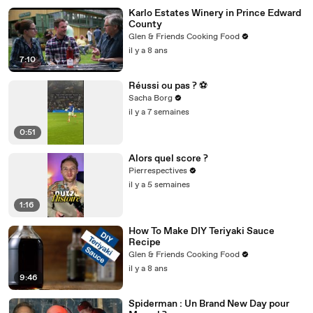
Karlo Estates Winery in Prince Edward
County
Glen & Friends Cooking Food
il y a 8 ans
7:10
Réussi ou pas ? ⚽️
Sacha Borg
il y a 7 semaines
0:51
Alors quel score ?
Pierrespectives
il y a 5 semaines
1:16
How To Make DIY Teriyaki Sauce
Recipe
Glen & Friends Cooking Food
il y a 8 ans
9:46
Spiderman : Un Brand New Day pour