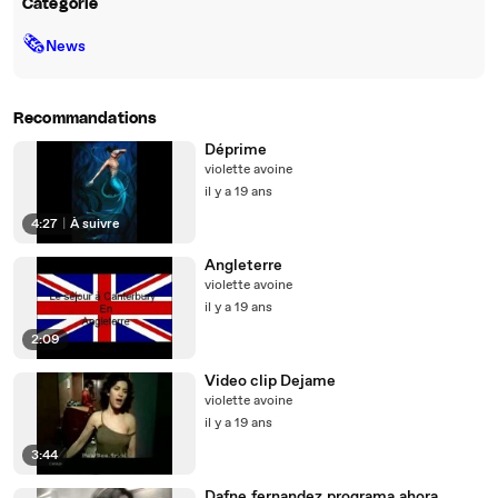
Catégorie
🗞
News
Recommandations
Déprime
violette avoine
il y a 19 ans
4:27
|
À suivre
Angleterre
violette avoine
il y a 19 ans
2:09
Video clip Dejame
violette avoine
il y a 19 ans
3:44
Dafne.fernandez.programa.ahora.