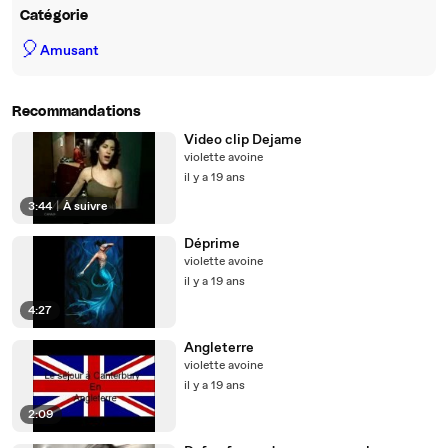
Catégorie
🎈
Amusant
Recommandations
Video clip Dejame
violette avoine
il y a 19 ans
3:44
|
À suivre
Déprime
violette avoine
il y a 19 ans
4:27
Angleterre
violette avoine
il y a 19 ans
2:09