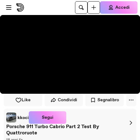
Vai al lettore
Passa al contenuto principale
Accedi
Like
Condividi
Segnalibro
Segui
kkoci
Porsche 911 Turbo Cabrio Part 2 Test By
Quattroruote