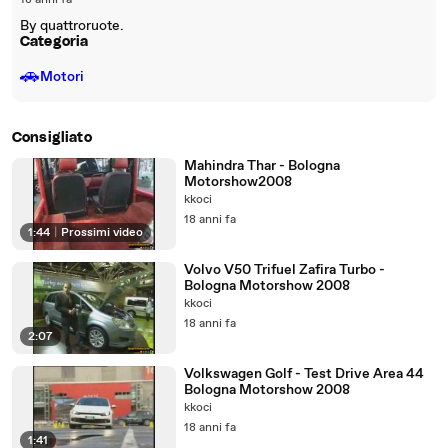
18 anni fa
By quattroruote.
Categoria
🚗
Motori
Consigliato
Mahindra Thar - Bologna
Motorshow2008
kkoci
18 anni fa
1:44
|
Prossimi video
Volvo V50 Trifuel Zafira Turbo -
Bologna Motorshow 2008
kkoci
18 anni fa
2:07
Volkswagen Golf - Test Drive Area 44
Bologna Motorshow 2008
kkoci
18 anni fa
1:41