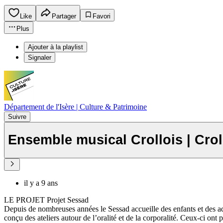
Like
Partager
Favori
Plus
Ajouter à la playlist
Signaler
Département de l'Isère | Culture & Patrimoine
Suivre
Ensemble musical Crollois | Crol
il y a 9 ans
LE PROJET Projet Sessad
Depuis de nombreuses années le Sessad accueille des enfants et des adol
conçu des ateliers autour de l’oralité et de la corporalité. Ceux-ci ont p