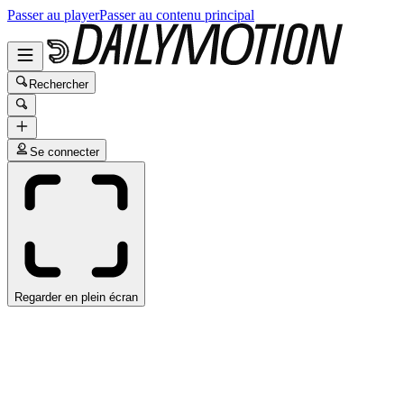
Passer au player
Passer au contenu principal
Rechercher
Se connecter
Regarder en plein écran