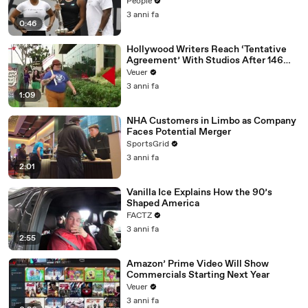
People
3 anni fa
0:46
Hollywood Writers Reach ‘Tentative
Agreement’ With Studios After 146
Day Strike
Veuer
3 anni fa
1:09
NHA Customers in Limbo as Company
Faces Potential Merger
SportsGrid
3 anni fa
2:01
Vanilla Ice Explains How the 90’s
Shaped America
FACTZ
3 anni fa
2:55
Amazon’ Prime Video Will Show
Commercials Starting Next Year
Veuer
3 anni fa