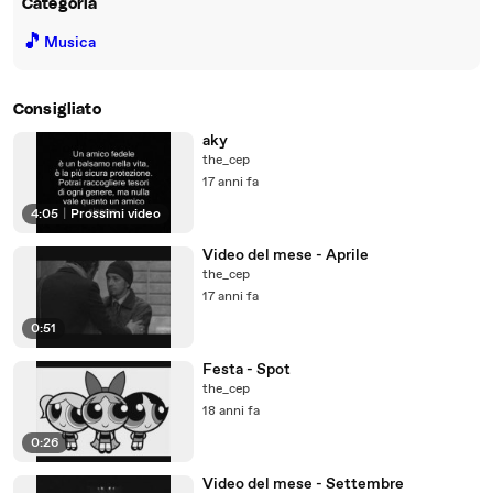
Categoria
🎵
Musica
Consigliato
aky
the_cep
17 anni fa
4:05
|
Prossimi video
Video del mese - Aprile
the_cep
17 anni fa
0:51
Festa - Spot
the_cep
18 anni fa
0:26
Video del mese - Settembre