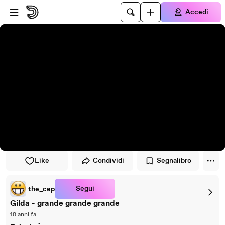
Vai al lettore
Passa al contenuto principale
Accedi
Like
Condividi
Segnalibro
Segui
the_cep
Gilda - grande grande grande
18 anni fa