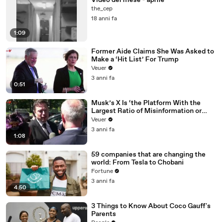
Video del mese - aprile
the_cep
18 anni fa
1:09
Former Aide Claims She Was Asked to
Make a ‘Hit List’ For Trump
Veuer
3 anni fa
0:51
Musk’s X Is ‘the Platform With the
Largest Ratio of Misinformation or
Disinformation’ Amongst All Social
Veuer
Media Platforms
3 anni fa
1:08
59 companies that are changing the
world: From Tesla to Chobani
Fortune
3 anni fa
4:50
3 Things to Know About Coco Gauff's
Parents