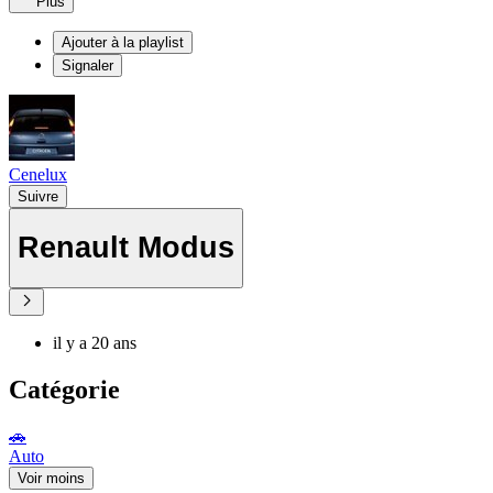
Plus
Ajouter à la playlist
Signaler
Cenelux
Suivre
Renault Modus
il y a 20 ans
Catégorie
🚗
Auto
Voir moins