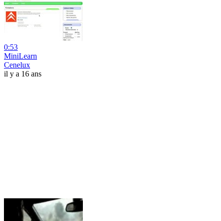
0:53
MiniLearn
Cenelux
il y a 16 ans