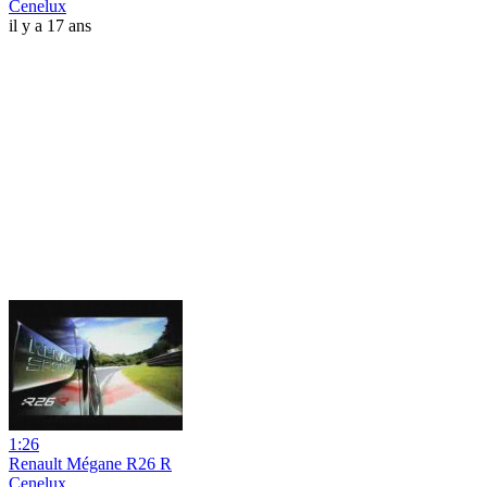
Cenelux
il y a 17 ans
1:26
Renault Mégane R26 R
Cenelux