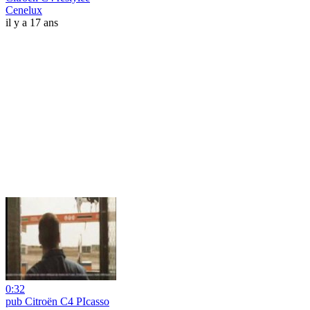
Cenelux
il y a 17 ans
0:32
pub Citroën C4 PIcasso