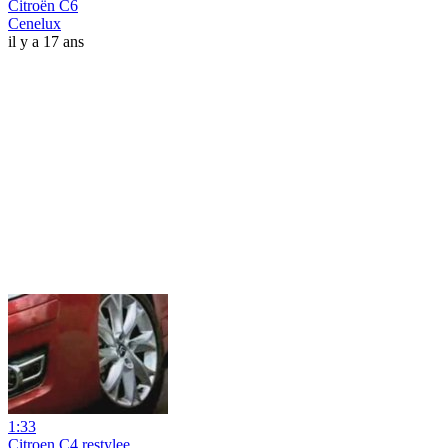
Citroën C6
Cenelux
il y a 17 ans
1:33
Citroen C4 restylee