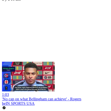
1:03
'No cap on what Bellingham can achieve' - Rogers
beIN SPORTS USA