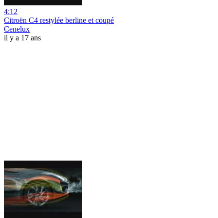
4:12
Citroën C4 restylée berline et coupé
Cenelux
il y a 17 ans