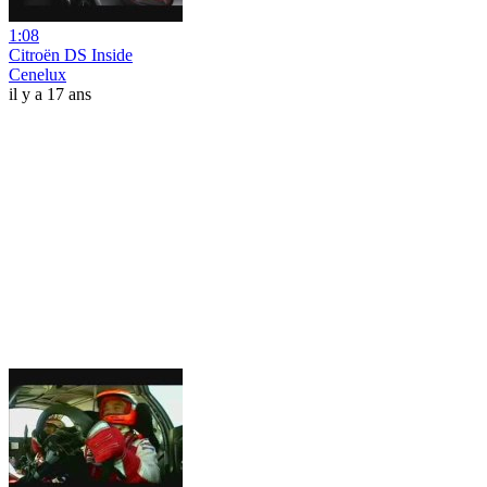
1:08
Citroën DS Inside
Cenelux
il y a 17 ans