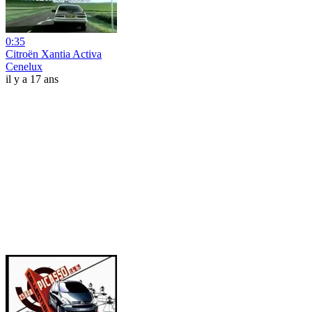
0:35
Citroën Xantia Activa
Cenelux
il y a 17 ans