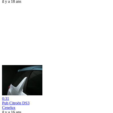
il y a 18 ans
0:31
Pub Citroën DS3
Cenelux
il y a 16 ans