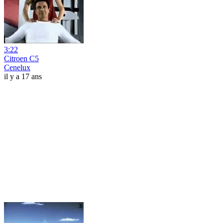
3:22
Citroen C5
Cenelux
il y a 17 ans