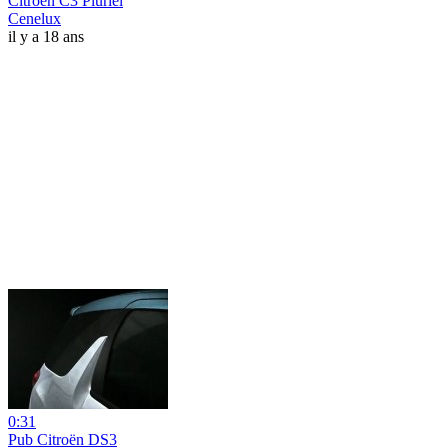
Citroën C3 Pluriel
Cenelux
il y a 18 ans
0:31
Pub Citroën DS3