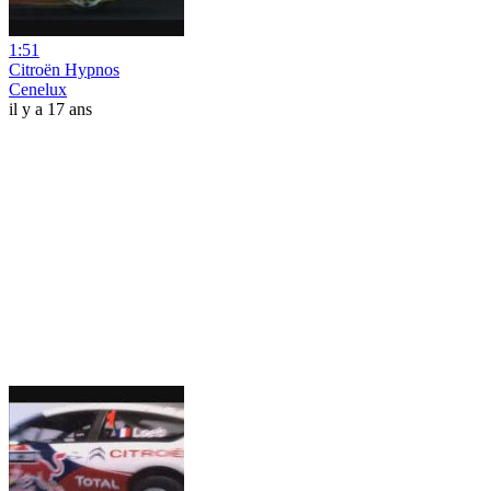
1:51
Citroën Hypnos
Cenelux
il y a 17 ans