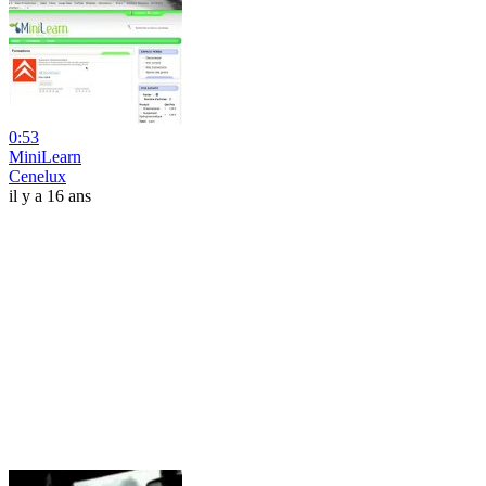
0:53
MiniLearn
Cenelux
il y a 16 ans