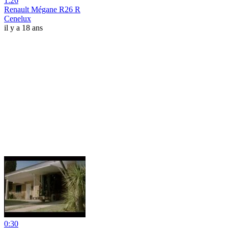
1:26
Renault Mégane R26 R
Cenelux
il y a 18 ans
0:30