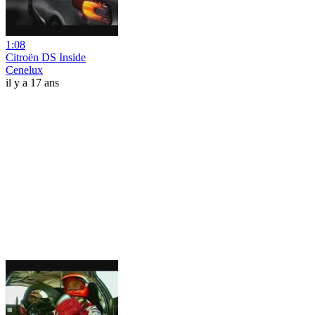
1:08
Citroën DS Inside
Cenelux
il y a 17 ans