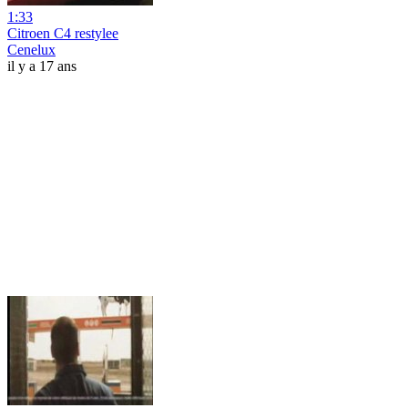
1:33
Citroen C4 restylee
Cenelux
il y a 17 ans