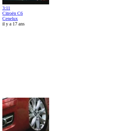
3:11
Citroën C6
Cenelux
il y a 17 ans