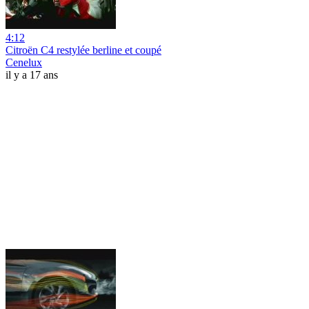
4:12
Citroën C4 restylée berline et coupé
Cenelux
il y a 17 ans