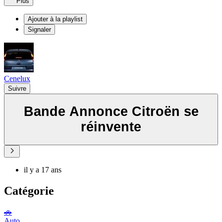
Plus
Ajouter à la playlist
Signaler
Cenelux
Suivre
Bande Annonce Citroën se
réinvente
il y a 17 ans
Catégorie
🚗
Auto