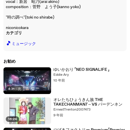
vocal：新居 昭乃(arai akino)
composition：菅野 よう子(kanno yoko)
"時の調べ"(toki no shirabe)
niconicokara
カテゴリ
🎵
ミュージック
お勧め
ゆいかおり 「NEO SIGNALIFE 」
Eddie Ary
10 年前
4:31
|
次
オレたちひょうきん族 THE
TAKECHANMAN7～VS パーデンネン
ErnestTrenton2007473
9 年前
16:24