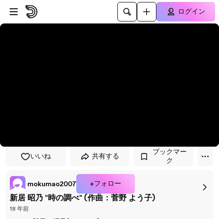
プレイヤーにスキップ
メインコンテンツにスキップ
ログイン
ブックマー
いいね
共有する
ク
+フォロー
mokumao2007
新居 昭乃 "時の調べ" (作曲：菅野 よう子)
18 年前