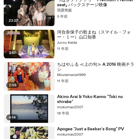
つばきファクトリー Premium「Premier
seat」 バックステージ映像
我愛熊飯
5 年前
23:27
河合奈保子の歌まね（スマイル・フォ
ー・ミー）山口知香
Jurou Kaida
11 年前
3:57
ちはやふる ≪上の句≫ A 2016 映画チラ
シ
Moviemania1999
11 年前
2:05
Akino Arai & Yoko Kanno "Toki no
shirabe"
mokumao2007
18 年前
4:14
Apogee "Just a Seeker's Song" PV
mokumao2007