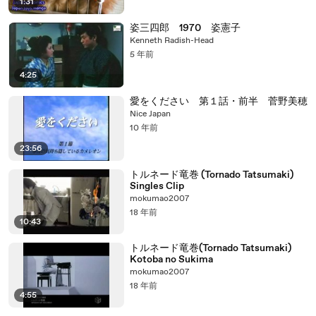
1:31
姿三四郎 1970 姿憲子
Kenneth Radish-Head
5 年前
4:25
愛をください 第１話・前半 菅野美穂
Nice Japan
10 年前
23:56
トルネード竜巻 (Tornado Tatsumaki)
Singles Clip
mokumao2007
18 年前
10:43
トルネード竜巻(Tornado Tatsumaki)
Kotoba no Sukima
mokumao2007
18 年前
4:55