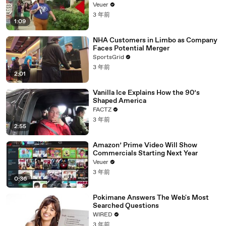
Day Strike
Veuer
3 年前
1:09
NHA Customers in Limbo as Company
Faces Potential Merger
SportsGrid
3 年前
2:01
Vanilla Ice Explains How the 90’s
Shaped America
FACTZ
3 年前
2:55
Amazon’ Prime Video Will Show
Commercials Starting Next Year
Veuer
3 年前
0:36
Pokimane Answers The Web's Most
Searched Questions
WIRED
3 年前