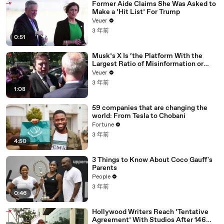
Former Aide Claims She Was Asked to
Make a ‘Hit List’ For Trump
Veuer
3 年前
0:51
Musk’s X Is ‘the Platform With the
Largest Ratio of Misinformation or
Disinformation’ Amongst All Social
Veuer
Media Platforms
3 年前
1:08
59 companies that are changing the
world: From Tesla to Chobani
Fortune
3 年前
4:50
3 Things to Know About Coco Gauff's
Parents
People
3 年前
0:46
Hollywood Writers Reach ‘Tentative
Agreement’ With Studios After 146