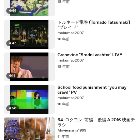
18 年前
4:44
トルネード竜巻 (Tornado Tatsumaki)
"ブレイド"
mokumao2007
18 年前
4:47
Grapevine "Sredni vashtar" LIVE
mokumao2007
18 年前
4:11
School food punishment "you may
crawl" PV
mokumao2007
18 年前
4:56
64-ロクヨン-前編 後編 A 2016 映画チ
ラシ
Moviemania1999
11 年前