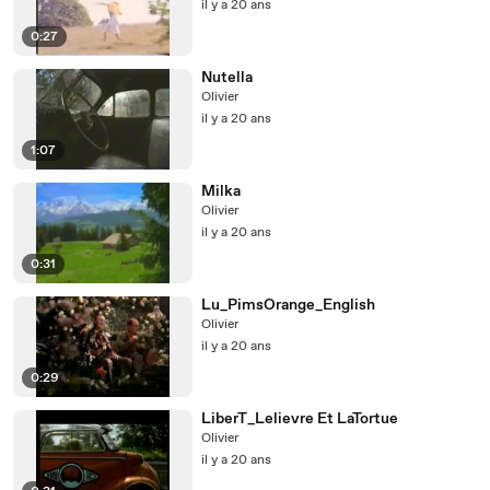
il y a 20 ans
0:27
Nutella
Olivier
il y a 20 ans
1:07
Milka
Olivier
il y a 20 ans
0:31
Lu_PimsOrange_English
Olivier
il y a 20 ans
0:29
LiberT_Lelievre Et LaTortue
Olivier
il y a 20 ans