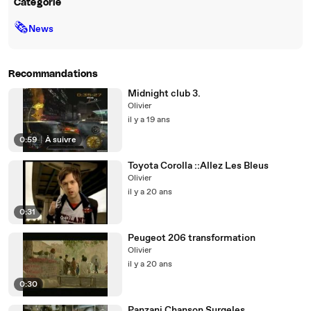
Catégorie
🗞
News
Recommandations
Midnight club 3.
Olivier
il y a 19 ans
0:59
|
À suivre
Toyota Corolla ::Allez Les Bleus
Olivier
il y a 20 ans
0:31
Peugeot 206 transformation
Olivier
il y a 20 ans
0:30
Panzani Chanson Surgeles