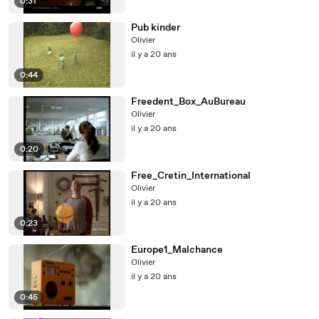
0:31
Pub kinder
Olivier
il y a 20 ans
0:44
Freedent_Box_AuBureau
Olivier
il y a 20 ans
0:20
Free_Cretin_International
Olivier
il y a 20 ans
0:23
Europe1_Malchance
Olivier
il y a 20 ans
0:45