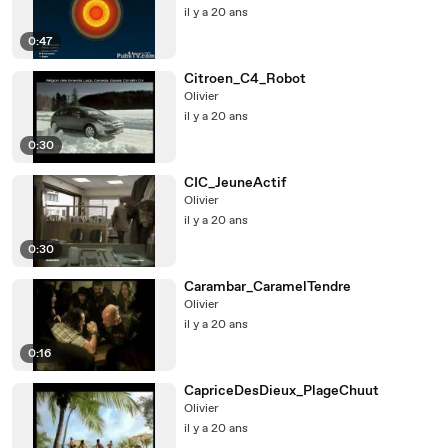
il y a 20 ans
0:47
Citroen_C4_Robot
Olivier
il y a 20 ans
0:30
CIC_JeuneActif
Olivier
il y a 20 ans
0:30
Carambar_CaramelTendre
Olivier
il y a 20 ans
0:16
CapriceDesDieux_PlageChuut
Olivier
il y a 20 ans