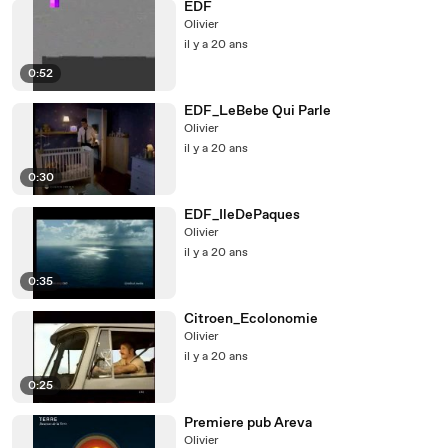
EDF
Olivier
il y a 20 ans
0:52
EDF_LeBebe Qui Parle
Olivier
il y a 20 ans
0:30
EDF_IleDePaques
Olivier
il y a 20 ans
0:35
Citroen_Ecolonomie
Olivier
il y a 20 ans
0:25
Premiere pub Areva
Olivier