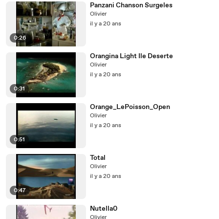
Panzani Chanson Surgeles
Olivier
il y a 20 ans
0:26
Orangina Light Ile Deserte
Olivier
il y a 20 ans
0:31
Orange_LePoisson_Open
Olivier
il y a 20 ans
0:51
Total
Olivier
il y a 20 ans
0:47
Nutella0
Olivier