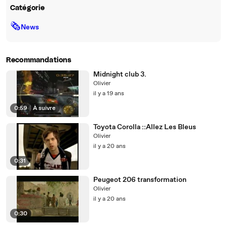
Catégorie
🗞
News
Recommandations
Midnight club 3.
Olivier
il y a 19 ans
0:59
|
À suivre
Toyota Corolla ::Allez Les Bleus
Olivier
il y a 20 ans
0:31
Peugeot 206 transformation
Olivier
il y a 20 ans
0:30