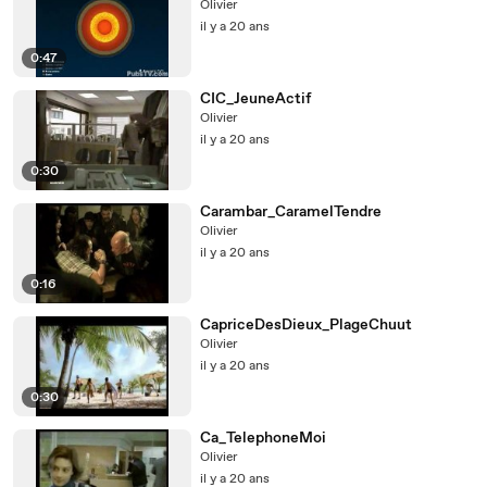
Olivier
il y a 20 ans
0:47
CIC_JeuneActif
Olivier
il y a 20 ans
0:30
Carambar_CaramelTendre
Olivier
il y a 20 ans
0:16
CapriceDesDieux_PlageChuut
Olivier
il y a 20 ans
0:30
Ca_TelephoneMoi
Olivier
il y a 20 ans