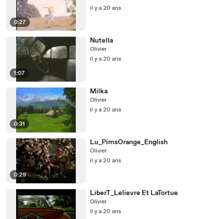
il y a 20 ans
0:27
Nutella
Olivier
il y a 20 ans
1:07
Milka
Olivier
il y a 20 ans
0:31
Lu_PimsOrange_English
Olivier
il y a 20 ans
0:29
LiberT_Lelievre Et LaTortue
Olivier
il y a 20 ans