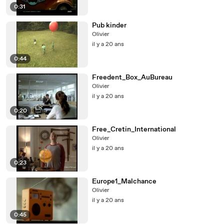
0:31
Pub kinder
Olivier
il y a 20 ans
0:44
Freedent_Box_AuBureau
Olivier
il y a 20 ans
0:20
Free_Cretin_International
Olivier
il y a 20 ans
0:23
Europe1_Malchance
Olivier
il y a 20 ans
0:45