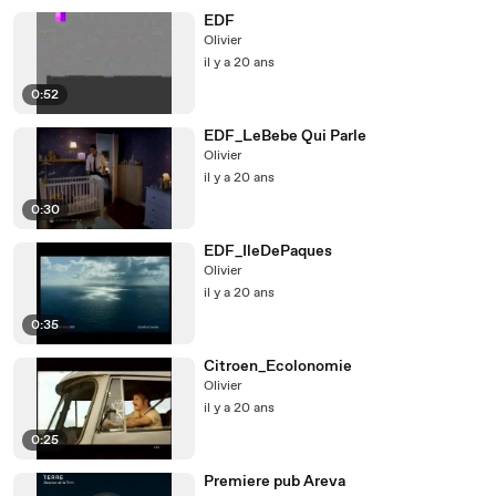
EDF
Olivier
il y a 20 ans
0:52
EDF_LeBebe Qui Parle
Olivier
il y a 20 ans
0:30
EDF_IleDePaques
Olivier
il y a 20 ans
0:35
Citroen_Ecolonomie
Olivier
il y a 20 ans
0:25
Premiere pub Areva