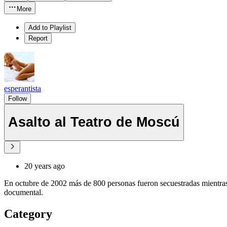
More
Add to Playlist
Report
esperantista
Follow
Asalto al Teatro de Moscú
20 years ago
En octubre de 2002 más de 800 personas fueron secuestradas mientras s
documental.
Category