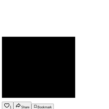
1
Share
Bookmark