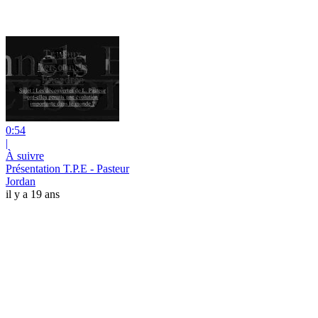
0:54
|
À suivre
Présentation T.P.E - Pasteur
Jordan
il y a 19 ans