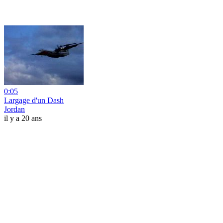
0:05
Largage d'un Dash
Jordan
il y a 20 ans