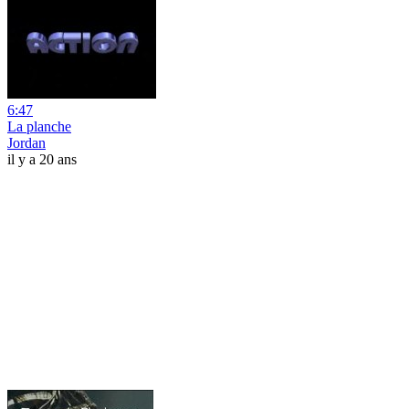
6:47
La planche
Jordan
il y a 20 ans