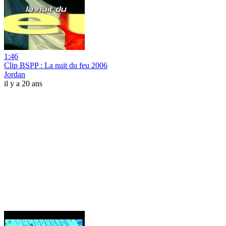
1:46
Clip BSPP : La nuit du feu 2006
Jordan
il y a 20 ans