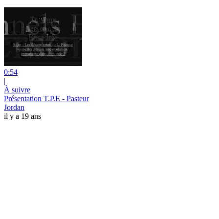
0:54
|
À suivre
Présentation T.P.E - Pasteur
Jordan
il y a 19 ans