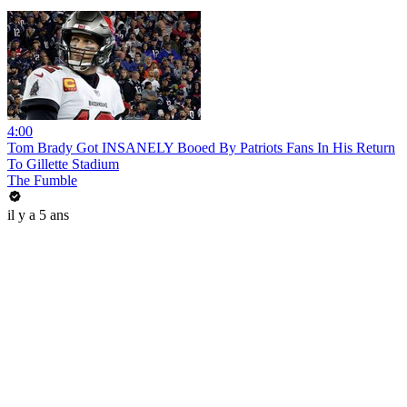
4:00
Tom Brady Got INSANELY Booed By Patriots Fans In His Return
To Gillette Stadium
The Fumble
il y a 5 ans