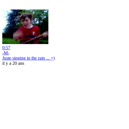
0:57
-M-
Juste singing in the rain ... =)
il y a 20 ans