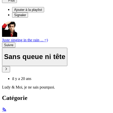
Plus
Ajouter à la playlist
Signaler
Juste singing in the rain ... =)
Suivre
Sans queue ni tête
il y a 20 ans
Ludy & Moi, je ne sais pourquoi.
Catégorie
🗞