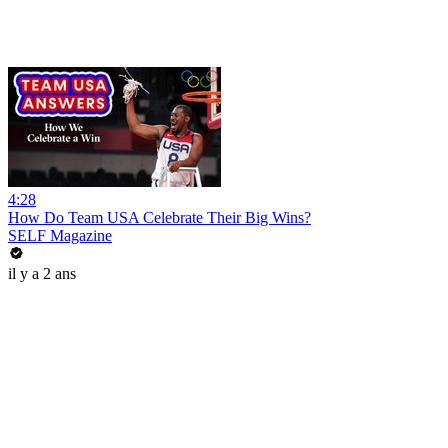
4:28
How Do Team USA Celebrate Their Big Wins?
SELF Magazine
il y a 2 ans