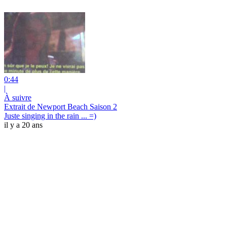
0:44
|
À suivre
Extrait de Newport Beach Saison 2
Juste singing in the rain ... =)
il y a 20 ans