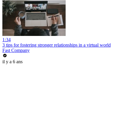
1:34
3 tips for fostering stronger relationships in a virtual world
Fast Company
il y a 6 ans