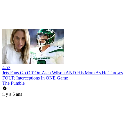
4:53
Jets Fans Go Off On Zach Wilson AND His Mom As He Throws
FOUR Interceptions In ONE Game
The Fumble
il y a 5 ans