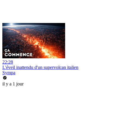
22:28
L'éveil inattendu d'un supervolcan italien
Sympa
il y a 1 jour