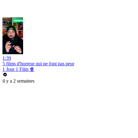
1:39
5 films d'horreur qui ne font pas peur
1 Jour 1 Film 🍿
il y a 2 semaines