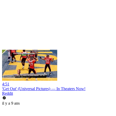
4:51
'Get Out' (Universal Pictures) — In Theaters Now!
Reddit
il y a 9 ans