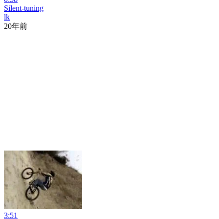
Silent-tuning
lk
20年前
3:51