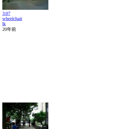
3:07
wheelchair
lk
20年前