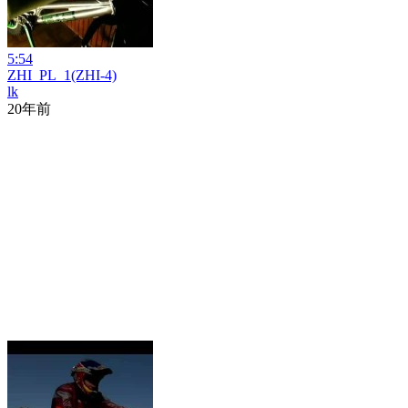
5:54
ZHI_PL_1(ZHI-4)
lk
20年前