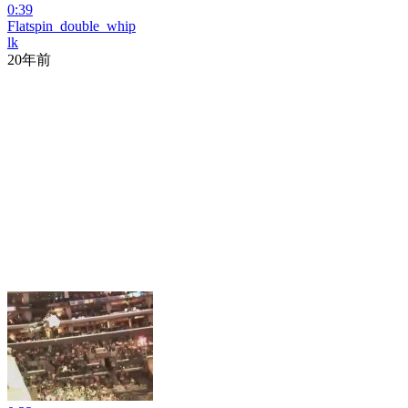
0:39
Flatspin_double_whip
lk
20年前