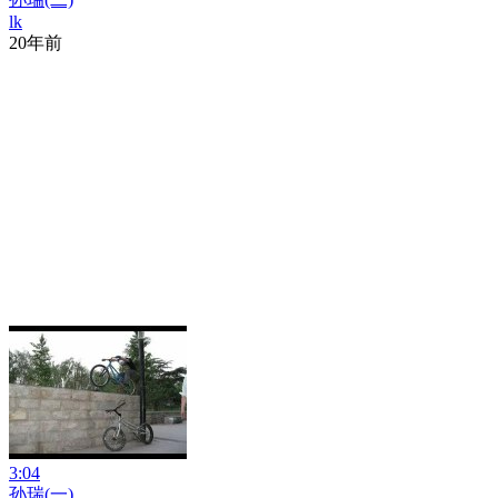
lk
20年前
3:04
孙瑞(一)