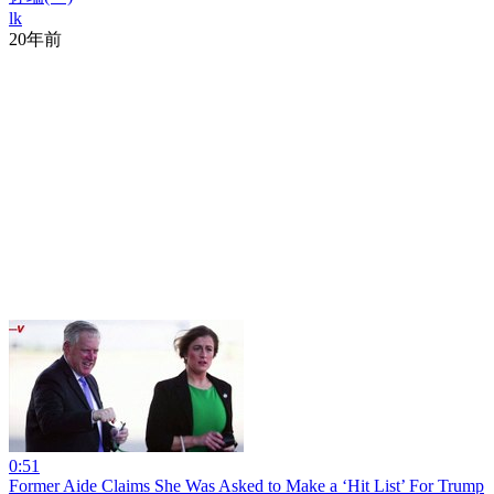
lk
20年前
0:51
Former Aide Claims She Was Asked to Make a ‘Hit List’ For Trump