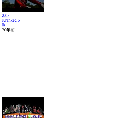
2:08
Kranked 6
lk
20年前