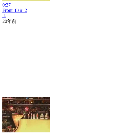
0:27
Front_flair_2
lk
20年前