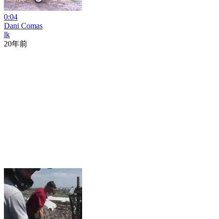
0:04
Dani Comas
lk
20年前