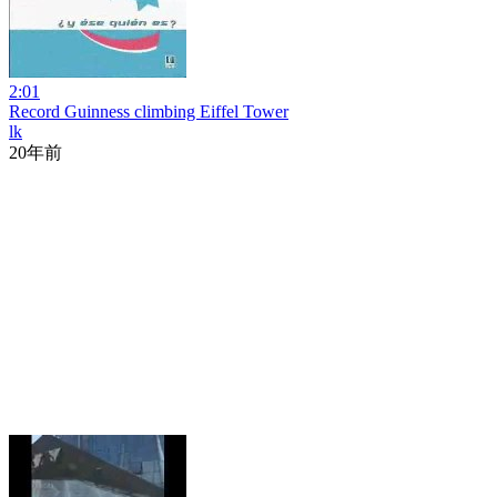
2:01
Record Guinness climbing Eiffel Tower
lk
20年前