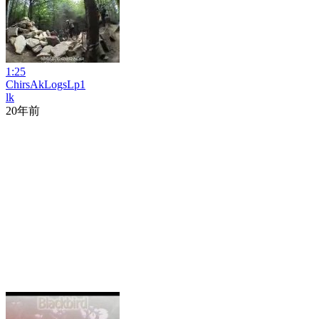
1:25
ChirsAkLogsLp1
lk
20年前