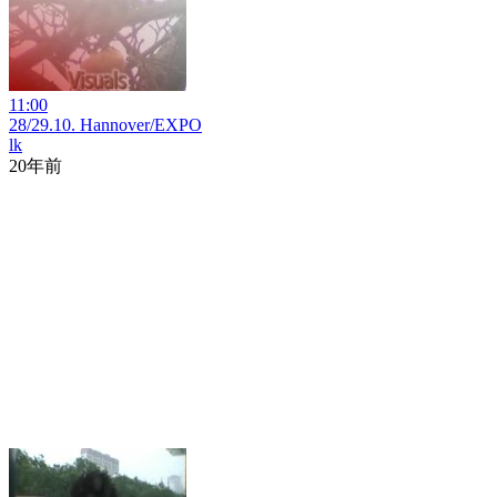
11:00
28/29.10. Hannover/EXPO
lk
20年前