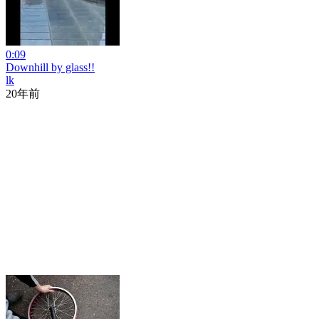
0:09
Downhill by glass!!
lk
20年前