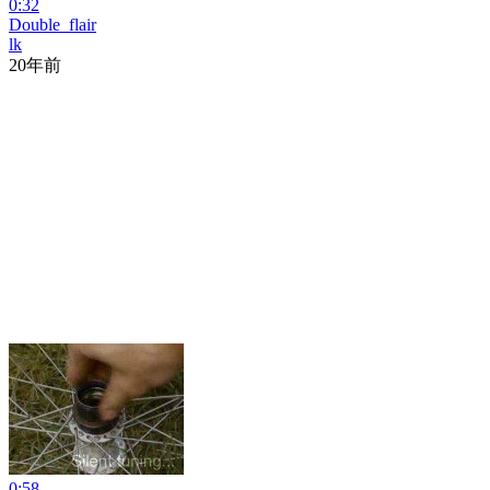
0:32
Double_flair
lk
20年前
0:58