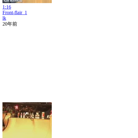
1:16
Front-flair_1
lk
20年前