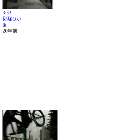
3:33
孙瑞(八)
lk
20年前