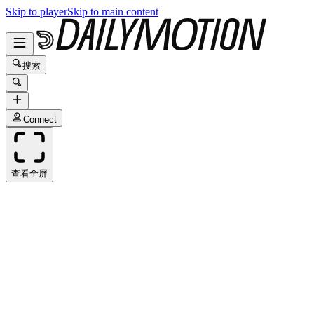
Skip to player
Skip to main content
搜索
Connect
查看全屏