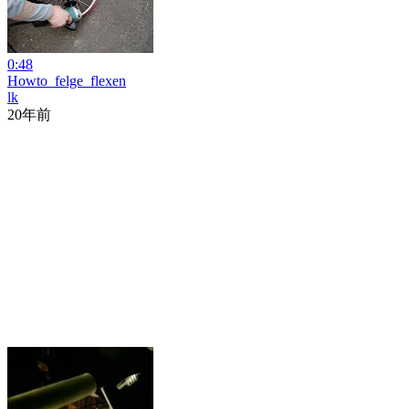
0:48
Howto_felge_flexen
lk
20年前