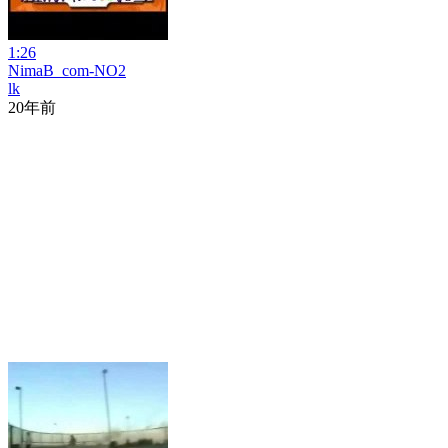
1:26
NimaB_com-NO2
lk
20年前