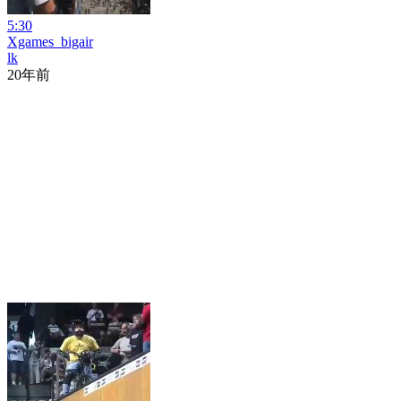
5:30
Xgames_bigair
lk
20年前