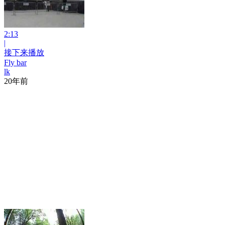
2:13
|
接下来播放
Fly bar
lk
20年前