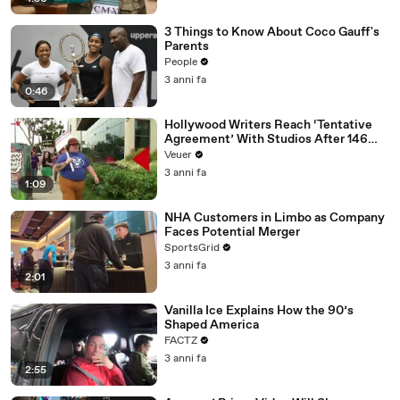
3 Things to Know About Coco Gauff's
Parents
People
3 anni fa
0:46
Hollywood Writers Reach ‘Tentative
Agreement’ With Studios After 146
Day Strike
Veuer
3 anni fa
1:09
NHA Customers in Limbo as Company
Faces Potential Merger
SportsGrid
3 anni fa
2:01
Vanilla Ice Explains How the 90’s
Shaped America
FACTZ
3 anni fa
2:55