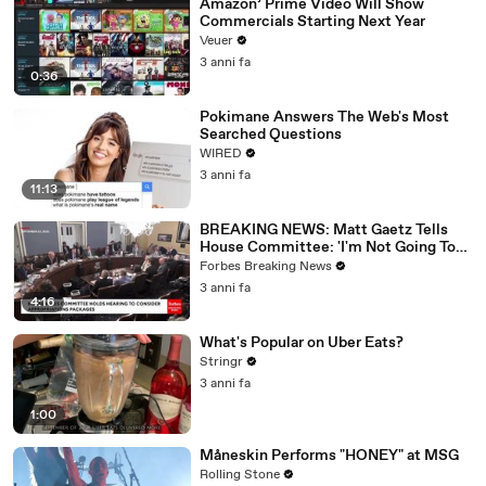
Amazon’ Prime Video Will Show
Commercials Starting Next Year
Veuer
3 anni fa
0:36
Pokimane Answers The Web's Most
Searched Questions
WIRED
3 anni fa
11:13
BREAKING NEWS: Matt Gaetz Tells
House Committee: 'I'm Not Going To
Vote For A Continuing Resolution'
Forbes Breaking News
3 anni fa
4:16
What's Popular on Uber Eats?
Stringr
3 anni fa
1:00
Måneskin Performs "HONEY" at MSG
Rolling Stone