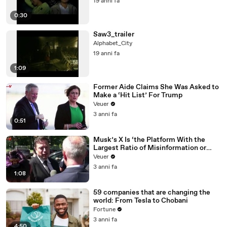
19 anni fa
0:30
Saw3_trailer
Alphabet_City
19 anni fa
1:09
Former Aide Claims She Was Asked to
Make a ‘Hit List’ For Trump
Veuer
3 anni fa
0:51
Musk’s X Is ‘the Platform With the
Largest Ratio of Misinformation or
Disinformation’ Amongst All Social
Veuer
Media Platforms
3 anni fa
1:08
59 companies that are changing the
world: From Tesla to Chobani
Fortune
3 anni fa
4:50