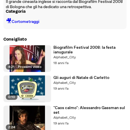
Il grande cineasta inglese si racconta dal Biografilm Festival 2008
di Bologna che gli ha dedicato una retrospettiva.
Categoria
🎥
Cortometraggi
Consigliato
Biografilm Festival 2008: la festa
ianugurale
Alphabet_City
18 anni fa
4:21
|
Prossimi video
Gli auguri di Natale di Carletto
Alphabet_City
19 anni fa
0:10
"Caos calmo": Alessandro Gassman sul
set
Alphabet_City
19 anni fa
2:24