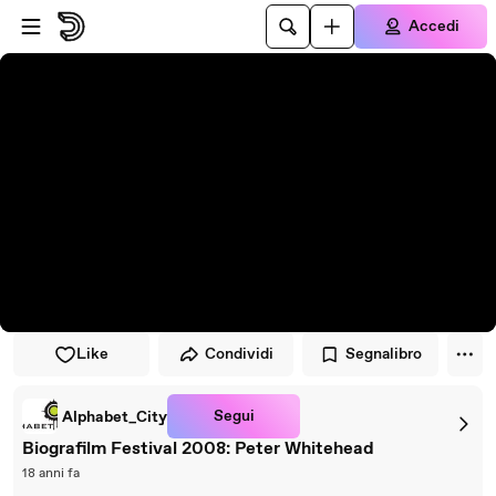
Vai al lettore
Passa al contenuto principale
Accedi
Like
Condividi
Segnalibro
Segui
Alphabet_City
Biografilm Festival 2008: Peter Whitehead
18 anni fa