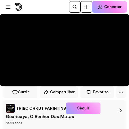
Pular para o player
Ir para o conteúdo principal
Conectar
Curtir
Compartilhar
Favorito
Seguir
TRIBO ORKUT PARINTINS
Guaricaya, O Senhor Das Matas
há 18 anos