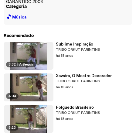
GARANTIDO 2008
Categoria
🎵
Música
Recomendado
Sublime Inspiração
TRIBO ORKUT PARINTINS
há 18 anos
3:32
|
A Seguir
Xawára, O Mostro Devorador
TRIBO ORKUT PARINTINS
há 18 anos
4:04
Folguedo Brasileiro
TRIBO ORKUT PARINTINS
há 18 anos
3:23