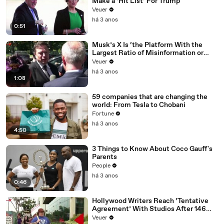
Make a ‘Hit List’ For Trump
Veuer
há 3 anos
0:51
Musk’s X Is ‘the Platform With the
Largest Ratio of Misinformation or
Disinformation’ Amongst All Social
Veuer
Media Platforms
há 3 anos
1:08
59 companies that are changing the
world: From Tesla to Chobani
Fortune
há 3 anos
4:50
3 Things to Know About Coco Gauff's
Parents
People
há 3 anos
0:46
Hollywood Writers Reach ‘Tentative
Agreement’ With Studios After 146
Day Strike
Veuer