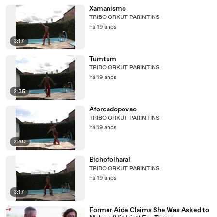
Xamanismo
TRIBO ORKUT PARINTINS
há 19 anos
3:17
Tumtum
TRIBO ORKUT PARINTINS
há 19 anos
2:35
Aforcadopovao
TRIBO ORKUT PARINTINS
há 19 anos
2:40
Bichofolharal
TRIBO ORKUT PARINTINS
há 19 anos
3:17
Former Aide Claims She Was Asked to