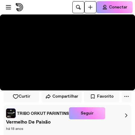
Pular para o player
Ir para o conteúdo principal
Conectar
Curtir
Compartilhar
Favorito
Seguir
TRIBO ORKUT PARINTINS
Vermelho De Paixão
há 18 anos