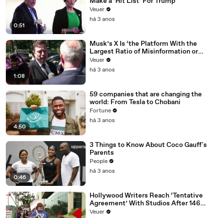
Make a ‘Hit List’ For Trump
Veuer
há 3 anos
0:51
Musk’s X Is ‘the Platform With the
Largest Ratio of Misinformation or
Disinformation’ Amongst All Social
Veuer
Media Platforms
há 3 anos
1:08
59 companies that are changing the
world: From Tesla to Chobani
Fortune
há 3 anos
4:50
3 Things to Know About Coco Gauff's
Parents
People
há 3 anos
0:46
Hollywood Writers Reach ‘Tentative
Agreement’ With Studios After 146
Day Strike
Veuer