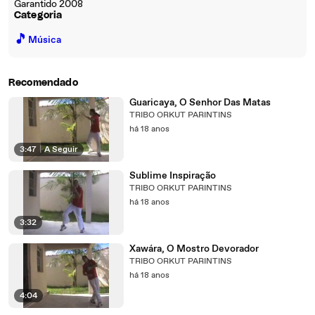
Garantido 2008
Categoria
🎵
Música
Recomendado
Guaricaya, O Senhor Das Matas
TRIBO ORKUT PARINTINS
há 18 anos
3:47
|
A Seguir
Sublime Inspiração
TRIBO ORKUT PARINTINS
há 18 anos
3:32
Xawára, O Mostro Devorador
TRIBO ORKUT PARINTINS
há 18 anos
4:04