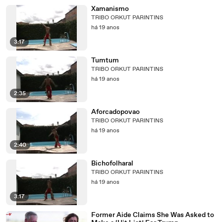
Xamanismo
TRIBO ORKUT PARINTINS
há 19 anos
3:17
Tumtum
TRIBO ORKUT PARINTINS
há 19 anos
2:35
Aforcadopovao
TRIBO ORKUT PARINTINS
há 19 anos
2:40
Bichofolharal
TRIBO ORKUT PARINTINS
há 19 anos
3:17
Former Aide Claims She Was Asked to