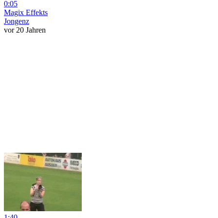
0:05
Magix Effekts
Jongenz
vor 20 Jahren
1:40