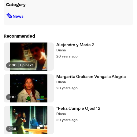
Category
🗞
News
Recommended
Alejandro y Maria 2
Diana
20 years ago
2:00
|
Up next
Margarita Gralia en Venga la Alegria
Diana
20 years ago
8:10
"Feliz Cumple Ojos!" 2
Diana
20 years ago
2:36