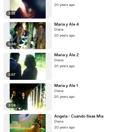
20 years ago
3:22
Maria y Ale 4
Diana
20 years ago
0:56
Maria y Ale 2
Diana
20 years ago
2:07
Maria y Ale 1
Diana
20 years ago
3:06
Angela - Cuando Seas Mia
Diana
20 years ago