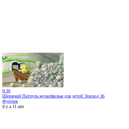
0:30
Щенячий Патруль мультфильм для детей Эпизод 36
Фунтик
il y a 11 ans