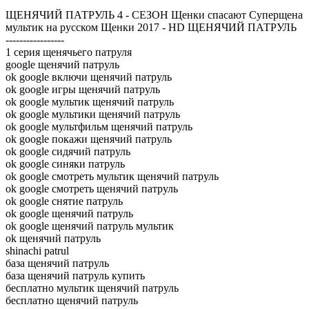
ЩЕНЯЧИЙ ПАТРУЛЬ 4 - СЕЗОН Щенки спасают Суперщена
мультик на русском Щенки 2017 - HD ЩЕНЯЧИЙ ПАТРУЛЬ
-----------------
1 серия щенячьего патруля
google щенячий патруль
ok google включи щенячий патруль
ok google игры щенячий патруль
ok google мультик щенячий патруль
ok google мультики щенячий патруль
ok google мультфильм щенячий патруль
ok google покажи щенячий патруль
ok google сидячий патруль
ok google синяки патруль
ok google смотреть мультик щенячий патруль
ok google смотреть щенячий патруль
ok google снятие патруль
ok google щенячий патруль
ok google щенячий патруль мультик
ok щенячий патруль
shinachi patrul
база щенячий патруль
база щенячий патруль купить
бесплатно мультик щенячий патруль
бесплатно щенячий патруль