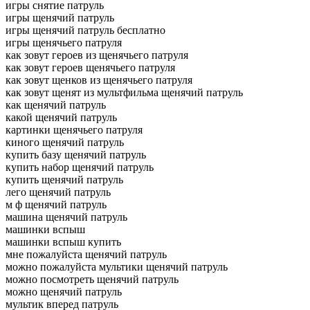
игры снятие патруль
игры щенячий патруль
игры щенячий патруль бесплатно
игры щенячьего патруля
как зовут героев из щенячьего патруля
как зовут героев щенячьего патруля
как зовут щенков из щенячьего патруля
как зовут щенят из мультфильма щенячий патруль
как щенячий патруль
какой щенячий патруль
картинки щенячьего патруля
киного щенячий патруль
купить базу щенячий патруль
купить набор щенячий патруль
купить щенячий патруль
лего щенячий патруль
м ф щенячий патруль
машина щенячий патруль
машинки вспыш
машинки вспыш купить
мне пожалуйста щенячий патруль
можно пожалуйста мультики щенячий патруль
можно посмотреть щенячий патруль
можно щенячий патруль
мультик вперед патруль