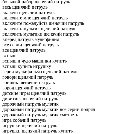
большой набор щенячий патруль
весь щенячий патруль
включи щенячий патруль
включите мне щенячий патруль
включите пожалуйста щенячий патруль
включить мультик щенячий патруль
включить мультики щенячий патруль
вперед патруль мультфильм
все серии щенячий патруль
все щенячий патруль
вспыш
вспыш и чудо машинки купить
вспыш купить игрушку
герои мультфильма щенячий патруль
говори щенячий патруль
гонщик щенячий патруль
город щенячий патруль
детские игры щенячий патруль
дивитися щенячий патруль
дорожный патруль мультик
дорожный патруль мультик все серии подряд
дорожный патруль мультик смотреть
игра собачий патруль
игрушки щенячий патруль
игрушки щенячий патруль купить