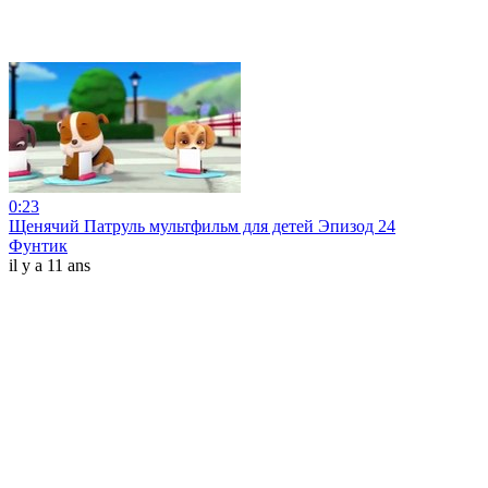
0:23
Щенячий Патруль мультфильм для детей Эпизод 24
Фунтик
il y a 11 ans