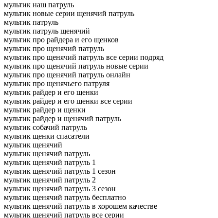
мультик наш патруль
мультик новые серии щенячий патруль
мультик патруль
мультик патруль щенячий
мультик про райдера и его щенков
мультик про щенячий патруль
мультик про щенячий патруль все серии подряд
мультик про щенячий патруль новые серии
мультик про щенячий патруль онлайн
мультик про щенячьего патруля
мультик райдер и его щенки
мультик райдер и его щенки все серии
мультик райдер и щенки
мультик райдер и щенячий патруль
мультик собачий патруль
мультик щенки спасатели
мультик щенячий
мультик щенячий патруль
мультик щенячий патруль 1
мультик щенячий патруль 1 сезон
мультик щенячий патруль 2
мультик щенячий патруль 3 сезон
мультик щенячий патруль бесплатно
мультик щенячий патруль в хорошем качестве
мультик щенячий патруль все серии