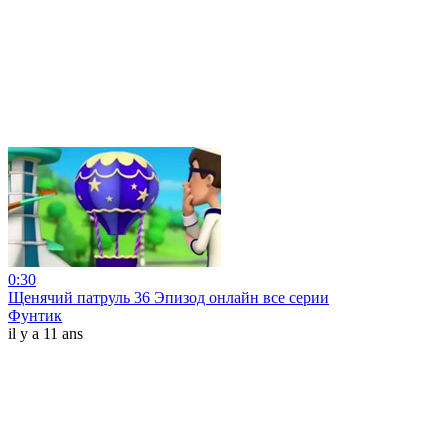
0:30
Щенячий патруль 36 Эпизод онлайн все серии
Фунтик
il y a 11 ans