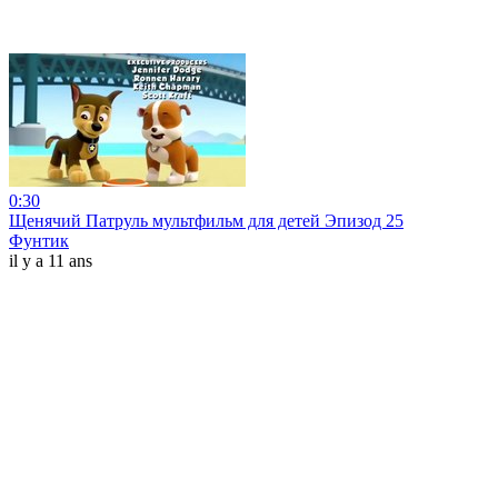
0:30
Щенячий Патруль мультфильм для детей Эпизод 25
Фунтик
il y a 11 ans