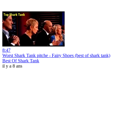
8:47
Worst Shark Tank pitche - Fairy Shoes (best of shark tank)
Best Of Shark Tank
il y a 8 ans