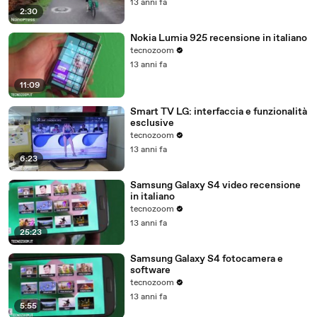
13 anni fa
2:30
Nokia Lumia 925 recensione in italiano
tecnozoom
13 anni fa
11:09
Smart TV LG: interfaccia e funzionalità
esclusive
tecnozoom
13 anni fa
6:23
Samsung Galaxy S4 video recensione
in italiano
tecnozoom
13 anni fa
25:23
Samsung Galaxy S4 fotocamera e
software
tecnozoom
13 anni fa
5:55