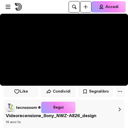
Vai al lettore
Passa al contenuto principale
Accedi
Like
Condividi
Segnalibro
Segui
tecnozoom
Videorecensione_Sony_NWZ-A826_design
18 anni fa