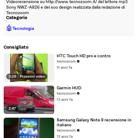
Videorecensione su http://www.tecnozoom.it/ del lettore mp3
Sony NWZ-A826 e del suo design realizzata dalla redazione di
Tecnozoom
Categoria
🤖
Tecnologia
Consigliato
HTC Touch HD pro e contro
tecnozoom
11 anni fa
3:29
|
Prossimi video
Garmin HUD
tecnozoom
13 anni fa
2:47
Samsung Galaxy Note 8 recensione in
italiano
tecnozoom
13 anni fa