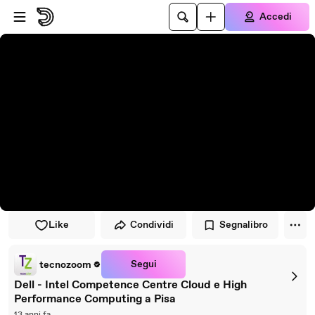
Vai al lettore
Passa al contenuto principale
Accedi
Like
Condividi
Segnalibro
Segui
tecnozoom
Dell - Intel Competence Centre Cloud e High
Performance Computing a Pisa