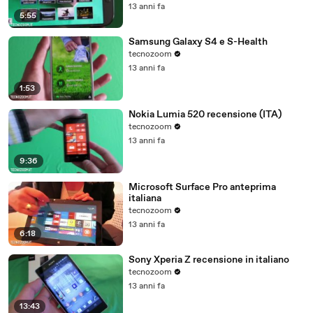
13 anni fa
5:55
Samsung Galaxy S4 e S-Health
tecnozoom
13 anni fa
1:53
Nokia Lumia 520 recensione (ITA)
tecnozoom
13 anni fa
9:36
Microsoft Surface Pro anteprima
italiana
tecnozoom
13 anni fa
6:18
Sony Xperia Z recensione in italiano
tecnozoom
13 anni fa
13:43