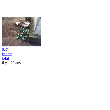
0:31
kanter
tofal
il y a 20 ans