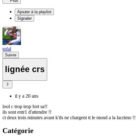
Plus
Ajouter à la playlist
Signaler
tofal
Suivre
lignée crs
il y a 20 ans
lool c trop trop fort sa!!
ils sont entr1 d'attendre !!
ct deux trois minutes avant k'ils ne chargent tt le mond a la lacrimo !!
Catégorie