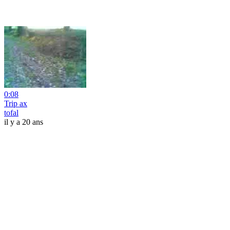
0:08
Trip ax
tofal
il y a 20 ans