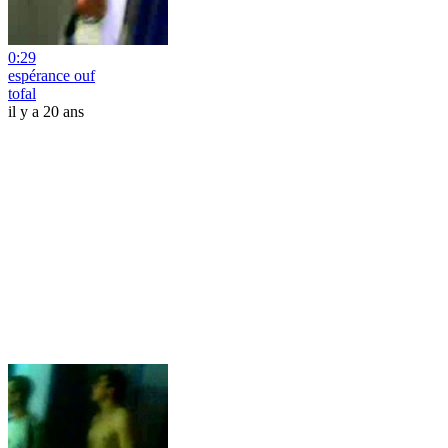
0:29
espérance ouf
tofal
il y a 20 ans