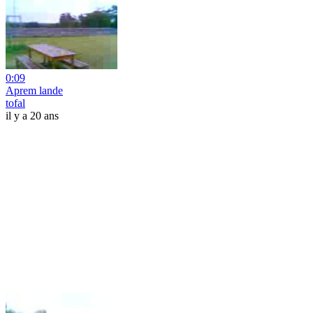
0:09
Aprem lande
tofal
il y a 20 ans