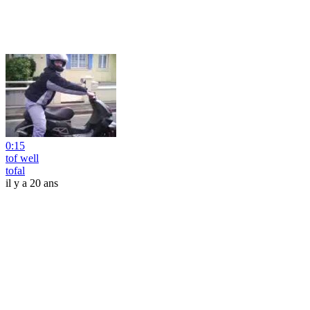
0:15
tof well
tofal
il y a 20 ans