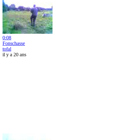
0:08
Fonschasse
tofal
il y a 20 ans