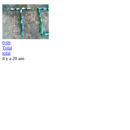
0:09
Tofal
tofal
il y a 20 ans