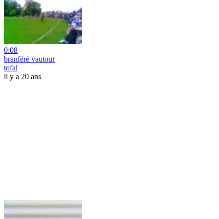
0:08
branféré vautour
tofal
il y a 20 ans