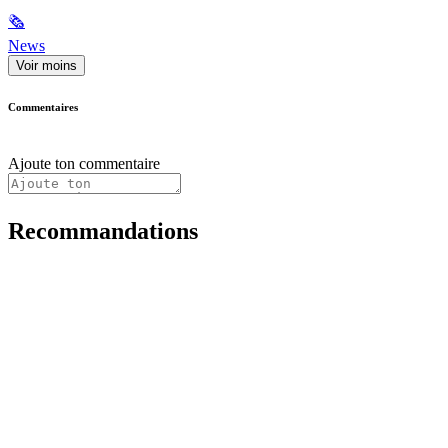
🗞
News
Voir moins
Commentaires
Ajoute ton commentaire
Recommandations