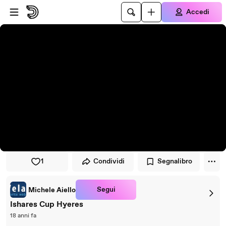
Vai al lettore
Passa al contenuto principale
Accedi
1
Condividi
Segnalibro
Segui
Michele Aiello
Ishares Cup Hyeres
18 anni fa