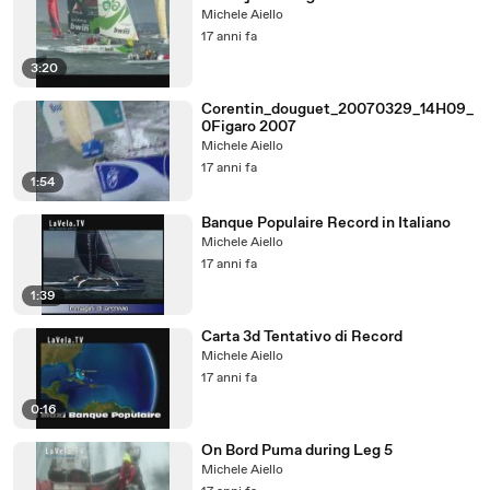
Michele Aiello
17 anni fa
3:20
Corentin_douguet_20070329_14H09_
0Figaro 2007
Michele Aiello
17 anni fa
1:54
Banque Populaire Record in Italiano
Michele Aiello
17 anni fa
1:39
Carta 3d Tentativo di Record
Michele Aiello
17 anni fa
0:16
On Bord Puma during Leg 5
Michele Aiello