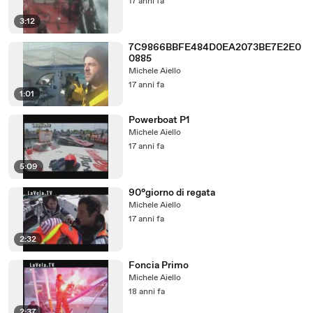
17 anni fa
3:12
7C9866BBFE484D0EA2073BE7E2E0
0885
Michele Aiello
17 anni fa
1:01
Powerboat P1
Michele Aiello
17 anni fa
5:09
90°giorno di regata
Michele Aiello
17 anni fa
2:32
Foncia Primo
Michele Aiello
18 anni fa
2:37