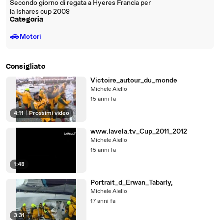
Secondo giorno di regata a Hyeres Francia per
la Ishares cup 2008
Categoria
🚗
Motori
Consigliato
Victoire_autour_du_monde
Michele Aiello
15 anni fa
4:11
|
Prossimi video
www.lavela.tv_Cup_2011_2012
Michele Aiello
15 anni fa
1:48
Portrait_d_Erwan_Tabarly,
Michele Aiello
17 anni fa
3:31