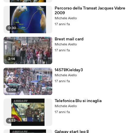
Percorso della Transat Jacques Vabre
2009
Michele Aiello
17 anni fa
0:30
Brest mail card
Michele Aiello
17 anni fa
2:14
14578Kielday3
Michele Aiello
17 anni fa
3:04
Telefonica Blu si incaglia
Michele Aiello
17 anni fa
4:33
Galway start leg 8