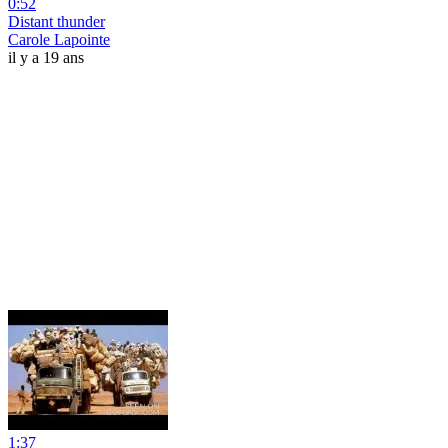
0:52
Distant thunder
Carole Lapointe
il y a 19 ans
1:37