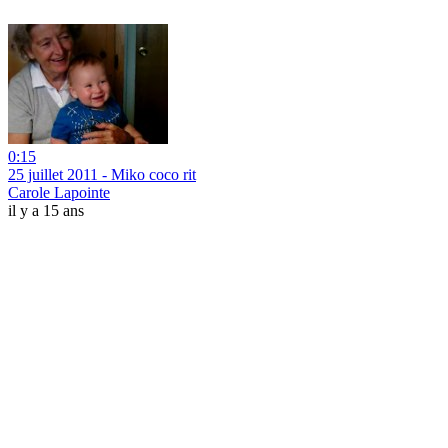
0:15
25 juillet 2011 - Miko coco rit
Carole Lapointe
il y a 15 ans