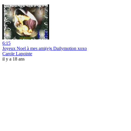
6:15
Joyeux Noel à mes ami(e)s Dailymotion xoxo
Carole Lapointe
il y a 18 ans