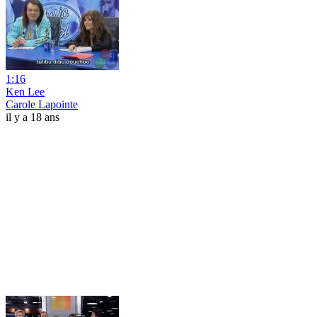
1:16
Ken Lee
Carole Lapointe
il y a 18 ans