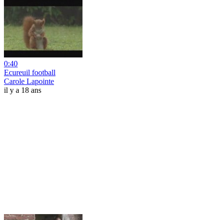
0:40
Ecureuil football
Carole Lapointe
il y a 18 ans