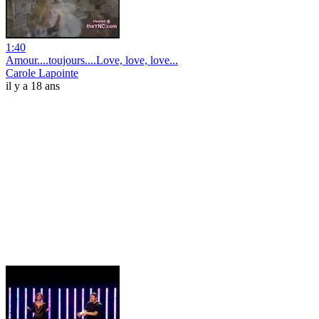
1:40
Amour....toujours....Love, love, love...
Carole Lapointe
il y a 18 ans