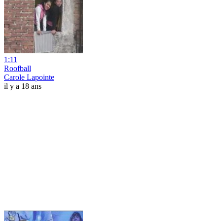
1:11
Roofball
Carole Lapointe
il y a 18 ans