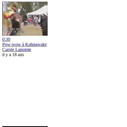
0:30
Pow-wow à Kahnawake
Carole Lapointe
il y a 18 ans