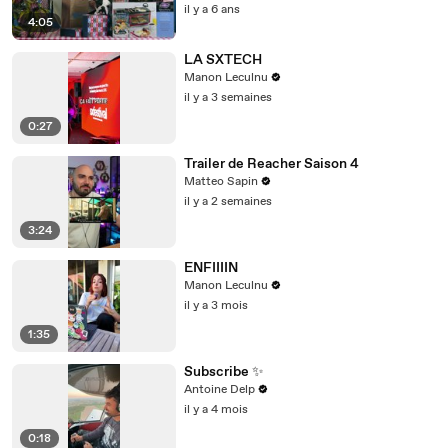
il y a 6 ans
4:05
LA SXTECH
Manon Leculnu
il y a 3 semaines
0:27
Trailer de Reacher Saison 4
Matteo Sapin
il y a 2 semaines
3:24
ENFIIIIN
Manon Leculnu
il y a 3 mois
1:35
Subscribe ✨
Antoine Delp
il y a 4 mois
0:18