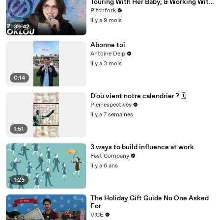
Touring With Her Baby, & Working With
FKA twigs
Pitchfork
il y a 9 mois
39:42
Abonne toi
Antoine Delp
il y a 3 mois
0:14
D'où vient notre calendrier ? 🗓️
Pierrespectives
il y a 7 semaines
1:51
3 ways to build influence at work
Fast Company
il y a 6 ans
1:25
The Holiday Gift Guide No One Asked
For
VICE