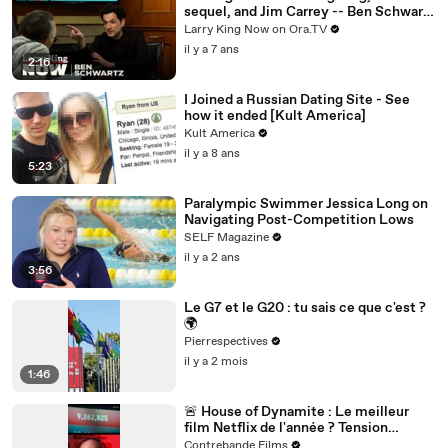
sequel, and Jim Carrey -- Ben Schwartz
answers your social media questions
Larry King Now on Ora.TV
il y a 7 ans
2:16
I Joined a Russian Dating Site - See
how it ended [Kult America]
Kult America
il y a 8 ans
5:23
Paralympic Swimmer Jessica Long on
Navigating Post-Competition Lows
SELF Magazine
il y a 2 ans
3:56
Le G7 et le G20 : tu sais ce que c'est ?
🌍
Pierrespectives
il y a 2 mois
1:46
🚨 House of Dynamite : Le meilleur
film Netflix de l'année ? Tension
nucléaire et décision impossible 🎬
Contrebande Films