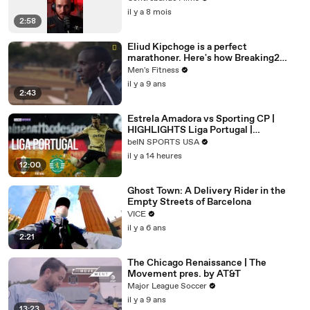
il y a 8 mois
2:58
Eliud Kipchoge is a perfect
marathoner. Here's how Breaking2
scientists made him faster.
Men's Fitness
il y a 9 ans
2:43
Estrela Amadora vs Sporting CP |
HIGHLIGHTS Liga Portugal |
08/08/2026 | beIN SPORTS USA
beIN SPORTS USA
il y a 14 heures
12:00
Ghost Town: A Delivery Rider in the
Empty Streets of Barcelona
VICE
il y a 6 ans
2:21
The Chicago Renaissance | The
Movement pres. by AT&T
Major League Soccer
il y a 9 ans
13:23