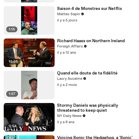
Saison 4 de Monstres sur Netflix
Matteo Sapin
il y a 5 jours
1:15
Richard Haass on Northern Ireland
Foreign Affairs
il y a 12 ans
15:56
Quand elle doute de ta fidélité
Laury Aucalme
il y a 2 mois
1:57
Stormy Daniels was physically
threatened to keep quiet
NY Daily News
il y a 8 ans
0:54
Voicing Sonic the Hedgehog, a 'Sonic'