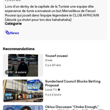
il y a 20 ans
Lors d'un derby de la capitale de la Tunisie une equipe dite
esperance de tunis a encaissé un but Merveilleux de Faouzi
Rouissi qui jouait dans l'équipe légendaire le CLUB AFRICAIN
(désolé ya chokri pour ton dos hahahahaha)
Catégorie
🗞
News
Recommandations
Yousef zouawi
lirvax
il y a 20 ans
0:12
|
À suivre
Sunderland Council Blocks Betting
Proposal
Local TV
il y a 2 jours
0:45
Oklou Discusses "Choke Enough,"