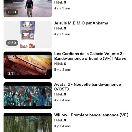
Hitek
il y a 3 ans
0:30
Je suis M.E.M.O par Ankama
Hitek
il y a 3 ans
0:30
Les Gardiens de la Galaxie Volume 3 -
Bande-annonce officielle (VF) | Marvel
Hitek
il y a 3 ans
2:31
Avatar 2 - Nouvelle bande-annonce
(VOST)
Hitek
il y a 4 ans
2:11
Willow - Première bande-annonce (VF)
Hitek
il y a 4 ans