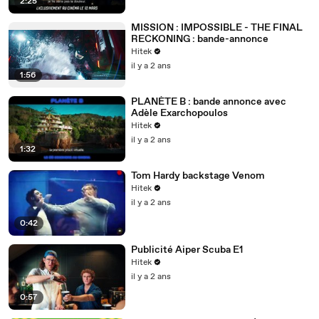
2:25
MISSION : IMPOSSIBLE - THE FINAL
RECKONING : bande-annonce
Hitek
il y a 2 ans
1:56
PLANÈTE B : bande annonce avec
Adèle Exarchopoulos
Hitek
il y a 2 ans
1:32
Tom Hardy backstage Venom
Hitek
il y a 2 ans
0:42
Publicité Aiper Scuba E1
Hitek
il y a 2 ans
0:57