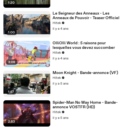
1:20
Le Seigneur des Anneaux - Les
Anneaux de Pouvoir - Teaser Officiel
Hitek
il y a 4 ans
1:00
OlliOlli World : 5 raisons pour
lesquelles vous devez succomber
Hitek
il y a 4 ans
3:08
Moon Knight - Bande-annonce (VF)
Hitek
il y a 5 ans
1:57
Spider-Man No Way Home - Bande-
annonce VOSTFR (HD)
Hitek
il y a 5 ans
2:53