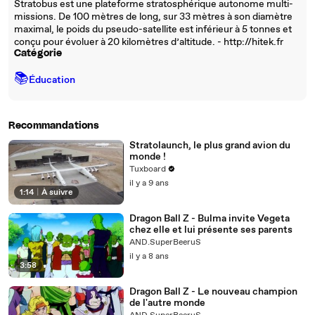
Stratobus est une plateforme stratosphérique autonome multi-
missions. De 100 mètres de long, sur 33 mètres à son diamètre
maximal, le poids du pseudo-satellite est inférieur à 5 tonnes et
conçu pour évoluer à 20 kilomètres d’altitude. - http://hitek.fr
Catégorie
📚
Éducation
Recommandations
Stratolaunch, le plus grand avion du
monde !
Tuxboard
il y a 9 ans
1:14
|
À suivre
Dragon Ball Z - Bulma invite Vegeta
chez elle et lui présente ses parents
AND.SuperBeeruS
il y a 8 ans
3:58
Dragon Ball Z - Le nouveau champion
de l'autre monde