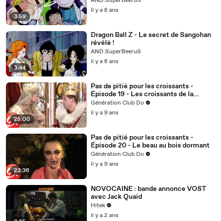
AND.SuperBeeruS
il y a 8 ans
3:59
Dragon Ball Z - Le secret de Sangohan
révélé !
AND.SuperBeeruS
il y a 8 ans
3:44
Pas de pitié pour les croissants -
Épisode 19 - Les croissants de la
princesse
Génération Club Do
il y a 9 ans
25:00
Pas de pitié pour les croissants -
Épisode 20 - Le beau au bois dormant
Génération Club Do
il y a 9 ans
23:36
NOVOCAINE : bande annonce VOST
avec Jack Quaid
Hitek
il y a 2 ans