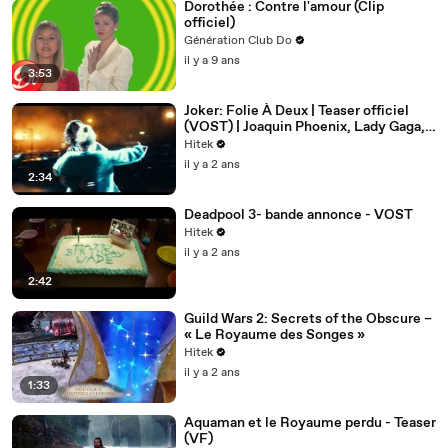
Dorothée : Contre l'amour (Clip
officiel)
Génération Club Do
il y a 9 ans
3:53
Joker: Folie À Deux | Teaser officiel
(VOST) | Joaquin Phoenix, Lady Gaga,
Todd Philipps
Hitek
il y a 2 ans
2:34
Deadpool 3- bande annonce - VOST
Hitek
il y a 2 ans
2:42
Guild Wars 2: Secrets of the Obscure –
« Le Royaume des Songes »
Hitek
il y a 2 ans
1:33
Aquaman et le Royaume perdu - Teaser
(VF)