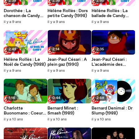
2:35
2:36
2:50
Dorothée : La
Hélène Rollès : Dors
Hélène Rollès : La
chanson de Candy
petite Candy (1998)
ballade de Candy
(1988)
(1988)
il y a 9 ans
il y a 9 ans
il y a 9 ans
2:49
2:14
2:35
Hélène Rollès : Le
Jean-Paul Césari : A
Jean-Paul Césari :
Noël de Candy (1988)
plein gaz (1990)
L'académie des
Ninjas (1990)
il y a 9 ans
il y a 9 ans
il y a 9 ans
1:16
0:44
2:59
Charlotte
Bernard Minet :
Bernard Denimal : Dr
Buonomano : Coeur
Smash (1989)
Slump (1988)
(1989)
il y a 10 ans
il y a 10 ans
il y a 10 ans