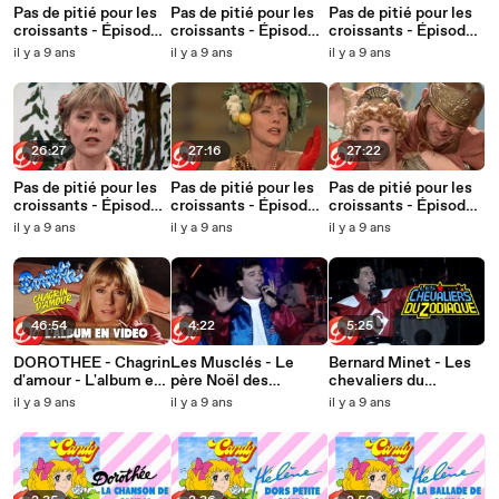
Pas de pitié pour les
Pas de pitié pour les
Pas de pitié pour les
croissants - Épisode
croissants - Épisode
croissants - Épisode
17 - Super Pat 2
16 - Super pat 1
15 - Croissant 0,5
il y a 9 ans
il y a 9 ans
il y a 9 ans
(avec Chantal Goya)
26:27
27:16
27:22
Pas de pitié pour les
Pas de pitié pour les
Pas de pitié pour les
croissants - Épisode
croissants - Épisode
croissants - Épisode
14 - Croissants sur le
13 - L'aube du
12 - Le sourire de
il y a 9 ans
il y a 9 ans
il y a 9 ans
Don
croissant
Dorothus
46:54
4:22
5:25
DOROTHEE - Chagrin
Les Musclés - Le
Bernard Minet - Les
d'amour - L'album en
père Noël des
chevaliers du
vidéo
Musclés [Bercy 1990]
Zodiaque [Bercy
il y a 9 ans
il y a 9 ans
il y a 9 ans
1990]