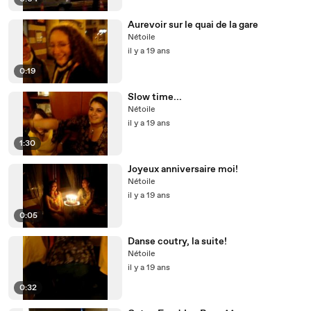
Aurevoir sur le quai de la gare
Nétoile
il y a 19 ans
0:19
Slow time...
Nétoile
il y a 19 ans
1:30
Joyeux anniversaire moi!
Nétoile
il y a 19 ans
0:05
Danse coutry, la suite!
Nétoile
il y a 19 ans
0:32