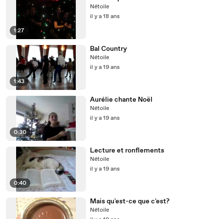
Nétoile
il y a 18 ans
1:27
Bal Country
Nétoile
il y a 19 ans
1:43
Aurélie chante Noël
Nétoile
il y a 19 ans
0:30
Lecture et ronflements
Nétoile
il y a 19 ans
0:40
Mais qu'est-ce que c'est?
Nétoile