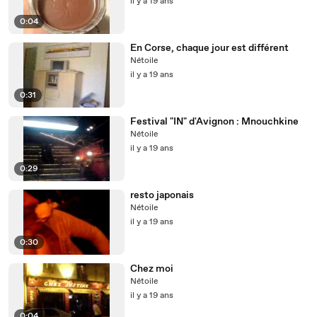
il y a 19 ans
0:04
En Corse, chaque jour est différent
Nétoile
il y a 19 ans
0:31
Festival "IN" d'Avignon : Mnouchkine
Nétoile
il y a 19 ans
0:29
resto japonais
Nétoile
il y a 19 ans
0:30
Chez moi
Nétoile
il y a 19 ans
0:04