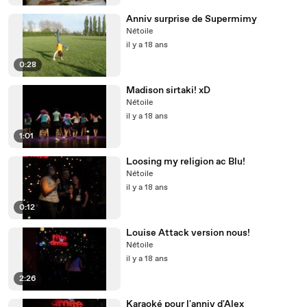
Anniv surprise de Supermimy
Nétoile
il y a 18 ans
0:28
Madison sirtaki! xD
Nétoile
il y a 18 ans
1:01
Loosing my religion ac Blu!
Nétoile
il y a 18 ans
0:12
Louise Attack version nous!
Nétoile
il y a 18 ans
2:26
Karaoké pour l'anniv d'Alex