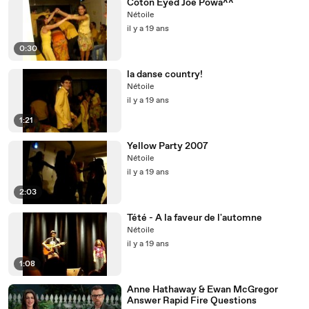
Coton Eyed Joe Powa^^
Nétoile
il y a 19 ans
0:30
la danse country!
Nétoile
il y a 19 ans
1:21
Yellow Party 2007
Nétoile
il y a 19 ans
2:03
Tété - A la faveur de l'automne
Nétoile
il y a 19 ans
1:08
Anne Hathaway & Ewan McGregor
Answer Rapid Fire Questions