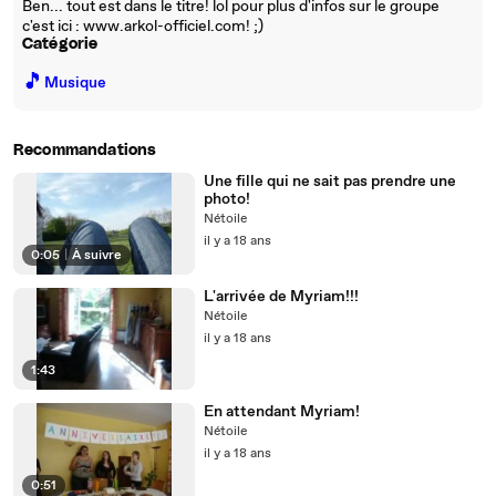
Ben... tout est dans le titre! lol pour plus d'infos sur le groupe
c'est ici : www.arkol-officiel.com! ;)
Catégorie
🎵
Musique
Recommandations
Une fille qui ne sait pas prendre une
photo!
Nétoile
il y a 18 ans
0:05
|
À suivre
L'arrivée de Myriam!!!
Nétoile
il y a 18 ans
1:43
En attendant Myriam!
Nétoile
il y a 18 ans
0:51