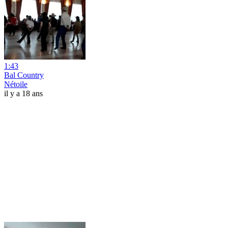
1:43
Bal Country
Nétoile
il y a 18 ans