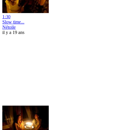
1:30
Slow time...
Nétoile
il y a 19 ans