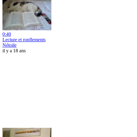
0:40
Lecture et ronflements
Nétoile
il y a 18 ans