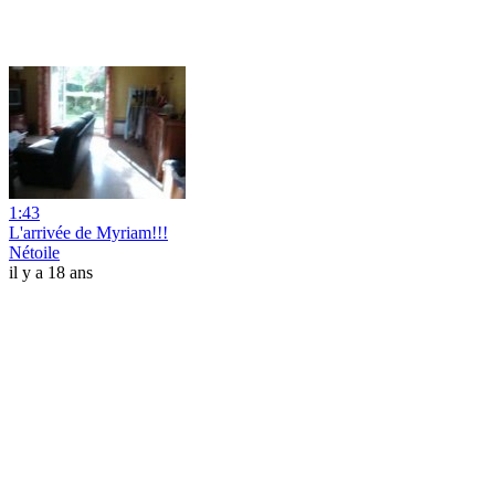
1:43
L'arrivée de Myriam!!!
Nétoile
il y a 18 ans