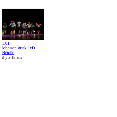
1:01
Madison sirtaki! xD
Nétoile
il y a 18 ans