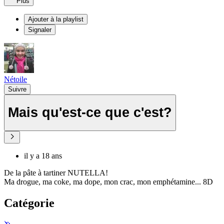
Plus
Ajouter à la playlist
Signaler
Nétoile
Suivre
Mais qu'est-ce que c'est?
il y a 18 ans
De la pâte à tartiner NUTELLA!
Ma drogue, ma coke, ma dope, mon crac, mon emphétamine... 8D
Catégorie