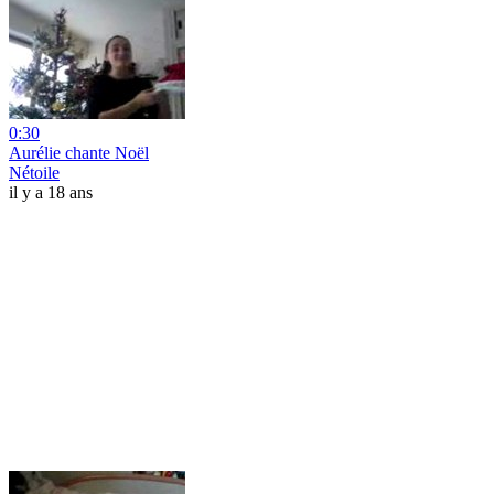
0:30
Aurélie chante Noël
Nétoile
il y a 18 ans