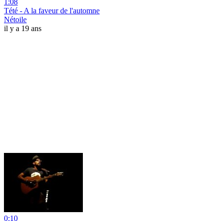
1:08
Tété - A la faveur de l'automne
Nétoile
il y a 19 ans
0:10