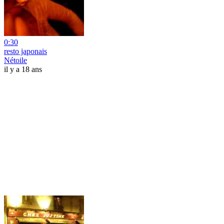
0:30
resto japonais
Nétoile
il y a 18 ans