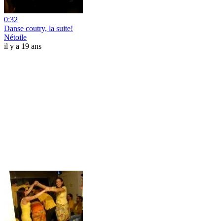
0:32
Danse coutry, la suite!
Nétoile
il y a 19 ans