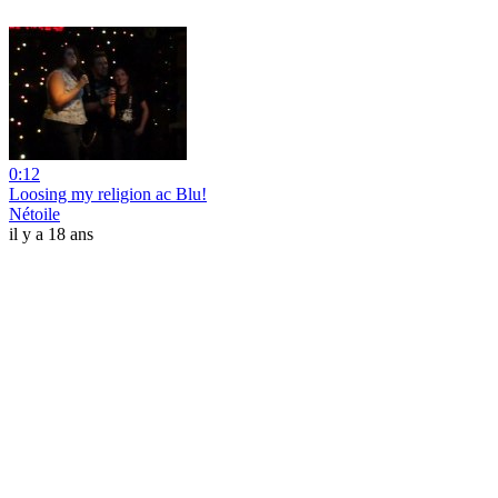
0:12
Loosing my religion ac Blu!
Nétoile
il y a 18 ans