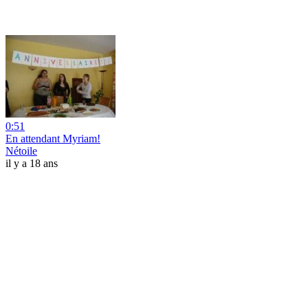
0:51
En attendant Myriam!
Nétoile
il y a 18 ans