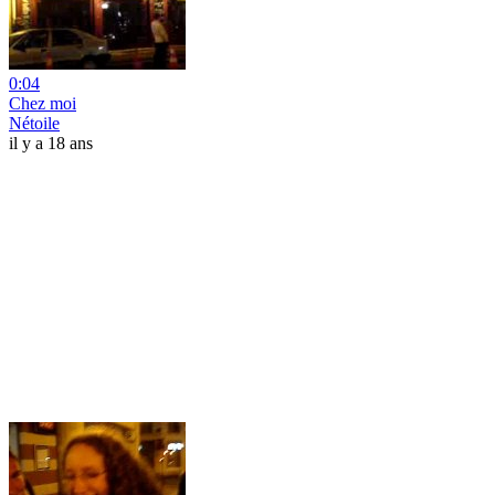
0:04
Chez moi
Nétoile
il y a 18 ans