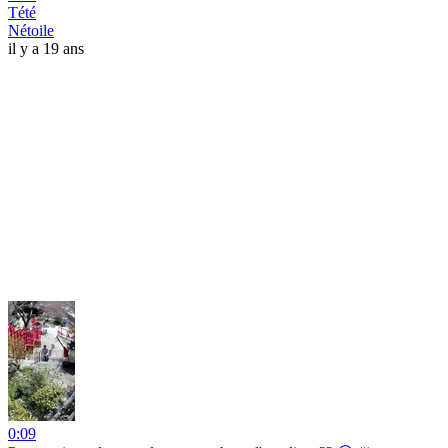
Tété
Nétoile
il y a 19 ans
0:09