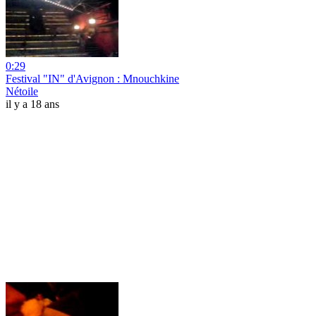
0:29
Festival "IN" d'Avignon : Mnouchkine
Nétoile
il y a 18 ans