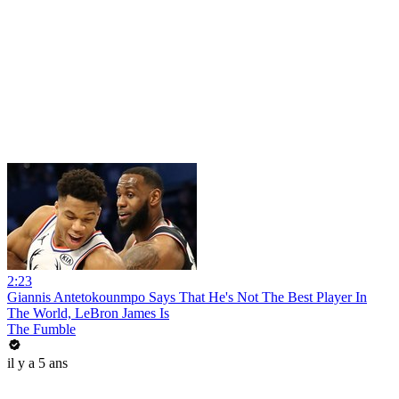
2:23
Giannis Antetokounmpo Says That He's Not The Best Player In
The World, LeBron James Is
The Fumble
il y a 5 ans