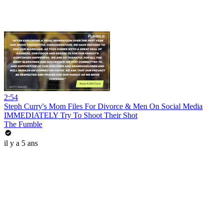
2:54
Steph Curry's Mom Files For Divorce & Men On Social Media
IMMEDIATELY Try To Shoot Their Shot
The Fumble
il y a 5 ans