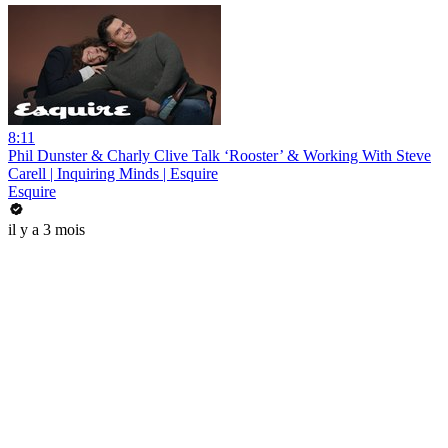
8:11
Phil Dunster & Charly Clive Talk ‘Rooster’ & Working With Steve
Carell | Inquiring Minds | Esquire
Esquire
il y a 3 mois