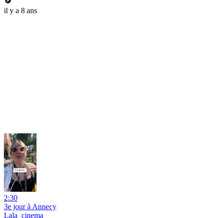
il y a 8 ans
2:30
3e jour à Annecy
Lala_cinema