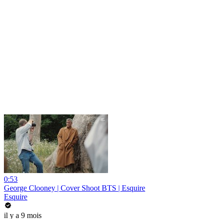
0:53
George Clooney | Cover Shoot BTS | Esquire
Esquire
il y a 9 mois