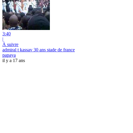
3:40
|
À suivre
admiral t kassav 30 ans stade de france
papaya
il y a 17 ans