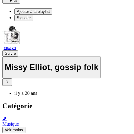
Plus
Ajouter à la playlist
Signaler
papaya
Suivre
Missy Elliot, gossip folk
il y a 20 ans
Catégorie
🎵
Musique
Voir moins