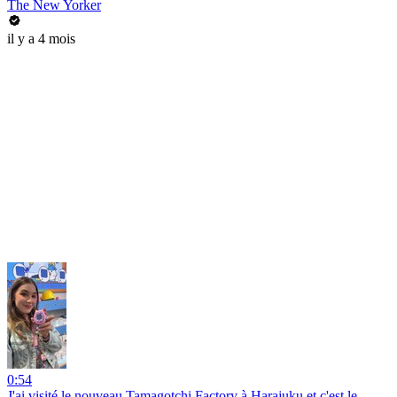
The New Yorker
il y a 4 mois
0:54
J'ai visité le nouveau Tamagotchi Factory à Harajuku et c'est le