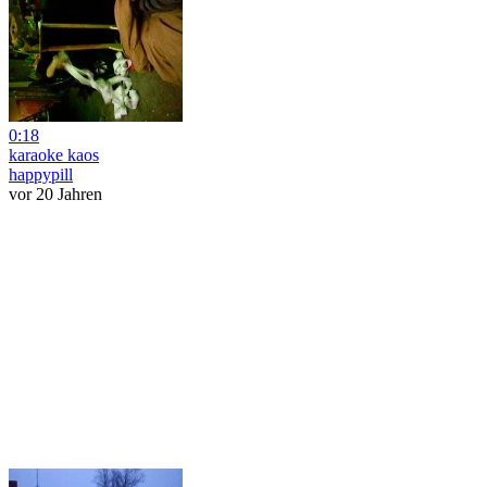
0:18
karaoke kaos
happypill
vor 20 Jahren