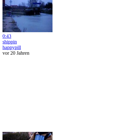
0:43
shippin
happypill
vor 20 Jahren