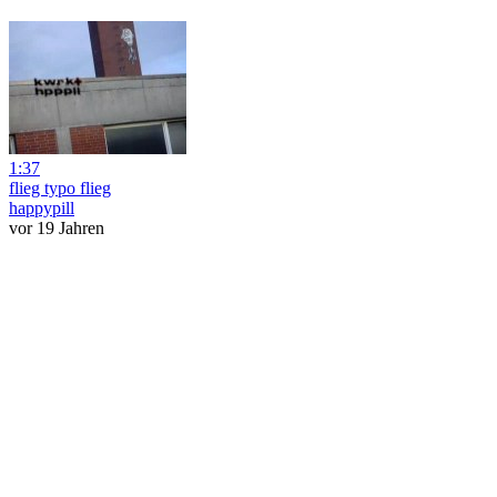
1:37
flieg typo flieg
happypill
vor 19 Jahren