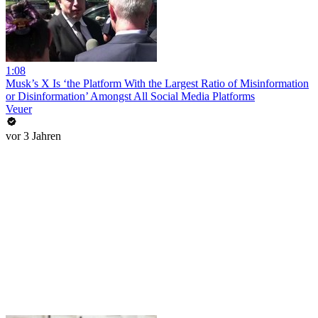
1:08
Musk’s X Is ‘the Platform With the Largest Ratio of Misinformation
or Disinformation’ Amongst All Social Media Platforms
Veuer
vor 3 Jahren