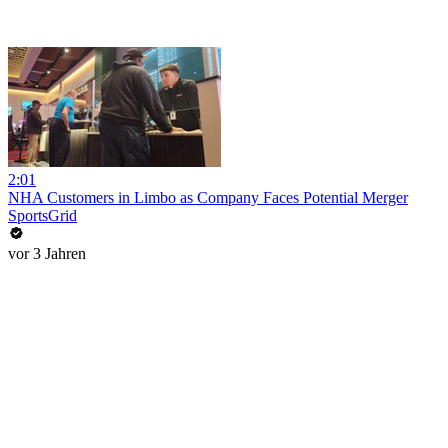
2:01
NHA Customers in Limbo as Company Faces Potential Merger
SportsGrid
vor 3 Jahren